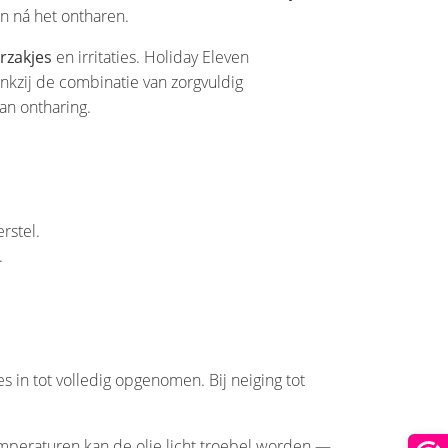
n ná het ontharen.
rzakjes
en irritaties. Holiday Eleven
nkzij de combinatie van zorgvuldig
an ontharing.
rstel.
.
in tot volledig opgenomen. Bij neiging tot
temperaturen kan de olie licht troebel worden —