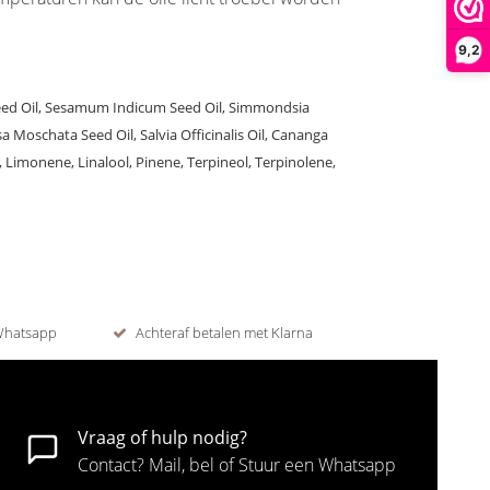
9,2
Seed Oil, Sesamum Indicum Seed Oil, Simmondsia
osa Moschata Seed Oil, Salvia Officinalis Oil, Cananga
 Limonene, Linalool, Pinene, Terpineol, Terpinolene,
 Whatsapp
Achteraf betalen met Klarna
Vraag of hulp nodig?
Contact? Mail, bel of Stuur een Whatsapp