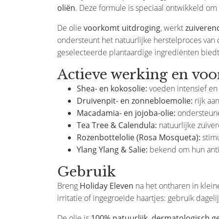
oliën
. Deze formule is speciaal ontwikkeld om
De olie
voorkomt uitdroging
, werkt
zuiveren
ondersteunt het natuurlijke herstelproces van
geselecteerde plantaardige ingrediënten biedt 
Actieve werking en voo
Shea- en kokosolie:
voeden intensief en
Druivenpit- en zonnebloemolie:
rijk aa
Macadamia- en jojoba-olie:
ondersteunen
Tea Tree & Calendula:
natuurlijke zuiver
Rozenbottelolie (Rosa Mosqueta):
stimu
Ylang Ylang & Salie:
bekend om hun anti
Gebruik
Breng
Holiday Eleven
na het ontharen in klei
irritatie of ingegroeide haartjes: gebruik dagel
De olie is
100% natuurlijk, dermatologisch g