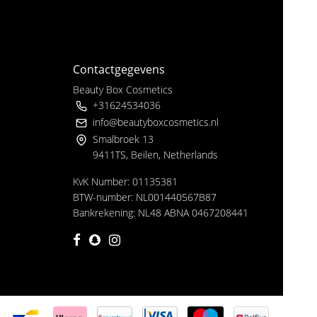
Contactgegevens
Beauty Box Cosmetics
+31624534036
info@beautyboxcosmetics.nl
Smalbroek 13
9411TS, Beilen, Netherlands
KvK Number: 01135381
BTW-number: NL001440567B87
Bankrekening: NL48 ABNA 0467208441