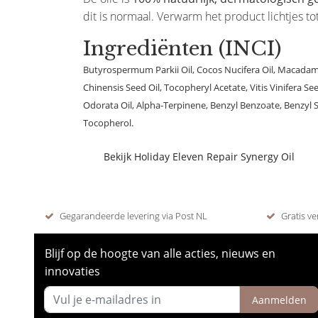
dit is normaal. Verwarm het product lichtjes to
Ingrediënten (INCI)
Butyrospermum Parkii Oil, Cocos Nucifera Oil, Macadam
Chinensis Seed Oil, Tocopheryl Acetate, Vitis Vinifera See
Odorata Oil, Alpha-Terpinene, Benzyl Benzoate, Benzyl S
Tocopherol.
Bekijk Holiday Eleven Repair Synergy Oil
Gegarandeerde levering via Post NL
Gratis ve
Blijf op de hoogte van alle acties, nieuws en
innovaties
Aanmelden