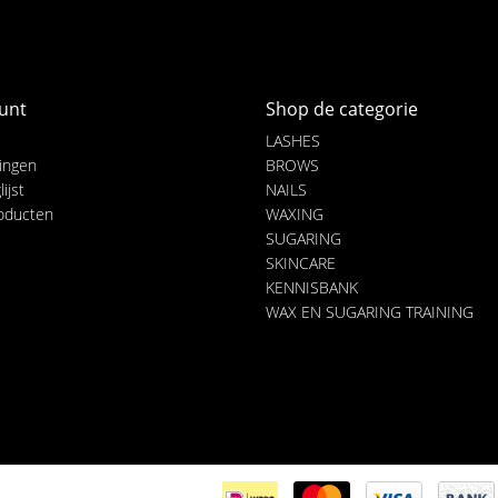
unt
Shop de categorie
LASHES
lingen
BROWS
ijst
NAILS
roducten
WAXING
SUGARING
SKINCARE
KENNISBANK
WAX EN SUGARING TRAINING