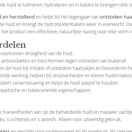
 de huid te kalmeren, hydrateren en in balans te brengen vóór e
d en herstellend
en helpt bij het tegengaan van
ontstoken haa
 de huid en brengt de hydrolipidenbalans weer in evenwicht. Da
het product een effectieve, natuurlijke nazorg voor elke vorm v
rdelen
 voorkomen droogheid van de huid.
n antioxidanten en beschermen tegen invloeden van buitenaf.
 de huid bij irritatie of ontstoken haarzakjes en bevorderen he
ende werking, helpen bij onzuiverheden en kleine huidirritaties
leert celvernieuwing en helpt de huid soepel te houden.
septische en balancerende eigenschappen.
ne hoeveelheden aan op de behandelde huid en masseer zachtjes 
ijks, ’s ochtends en ’s avonds. Alleen voor uitwendig gebruik.
etest
en geschikt voor professioneel én thuisgebruik. Bij lage 