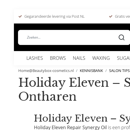
Gegarandeerde levering via Post NL
Gratis ve
LASHES
BROWS
NAILS
WAXING
SUGA
Home@Beautybox-cosmetics.nl
KENNISBANK
SALON TIPS
Holiday Eleven – S
Ontharen
Holiday Eleven – Sy
Holiday Eleven Repair Synergy Oil
is een pro