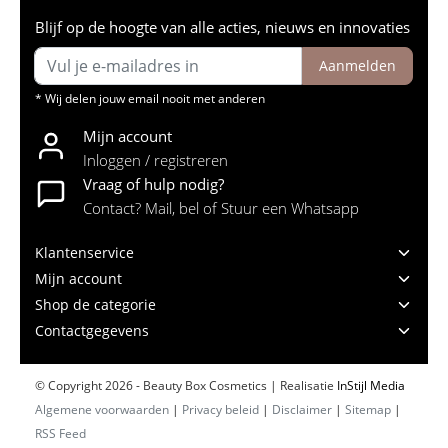
Blijf op de hoogte van alle acties, nieuws en innovaties
Aanmelden
* Wij delen jouw email nooit met anderen
Mijn account
Inloggen / registreren
Vraag of hulp nodig?
Contact? Mail, bel of Stuur een Whatsapp
Klantenservice
Mijn account
Shop de categorie
Contactgegevens
© Copyright 2026 - Beauty Box Cosmetics | Realisatie
InStijl Media
Algemene voorwaarden
|
Privacy beleid
|
Disclaimer
|
Sitemap
|
RSS Feed