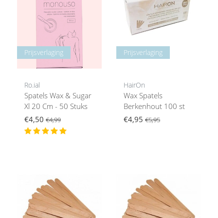
Prijsverlaging
Prijsverlaging
Ro.ial
HairOn
Spatels Wax & Sugar
Wax Spatels
Xl 20 Cm - 50 Stuks
Berkenhout 100 st
€4,50
€4,95
€4,99
€5,95