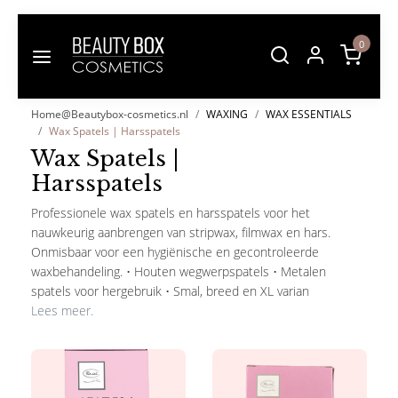
0
Home@Beautybox-cosmetics.nl
WAXING
WAX ESSENTIALS
Wax Spatels | Harsspatels
Wax Spatels |
Harsspatels
Professionele wax spatels en harsspatels voor het
nauwkeurig aanbrengen van stripwax, filmwax en hars.
Onmisbaar voor een hygiënische en gecontroleerde
waxbehandeling. • Houten wegwerpspatels • Metalen
spatels voor hergebruik • Smal, breed en XL varian
Lees meer.