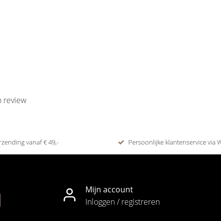
n review
rzending vanaf € 49,-
Persoonlijke klantenservice via
Mijn account
Inloggen / registreren