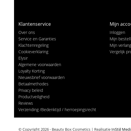
Klantenservice
Mijn acco
Over ons
Inloggen
Service en Garanties
Mijn bestel
Klachtenregeling
Mijn verlangl
Cookieverklaring
Vergelijk p
Elysir
Algemene voorwaarden
Loyalty Korting
Nieuwsbrief voorwaarden
Betaalmethodes
Privacy beleid
Productveiligheid
Reviews
Verzending /Bedenktijd / herroepingsrecht
© Copyright 2026 - Beauty Box Cosmetics | Realisatie
InStijl Med