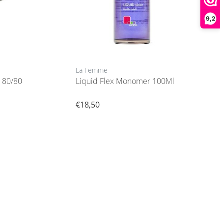
9,2
La Femme
La F
t 80/80
Liquid Flex Monomer 100Ml
Acry
€18,50
€3,5