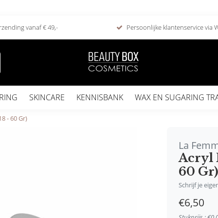
rzending vanaf € 49,-
Persoonlijke klantenservice via
RING
SKINCARE
KENNISBANK
WAX EN SUGARING TR
8 - 60 Gr)
La Fem
Acryl 
60 Gr
Schrijf je eig
€6,50
Stukprijs : €0,