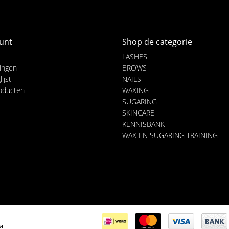
unt
Shop de categorie
LASHES
lingen
BROWS
ijst
NAILS
roducten
WAXING
SUGARING
SKINCARE
KENNISBANK
WAX EN SUGARING TRAINING
ia