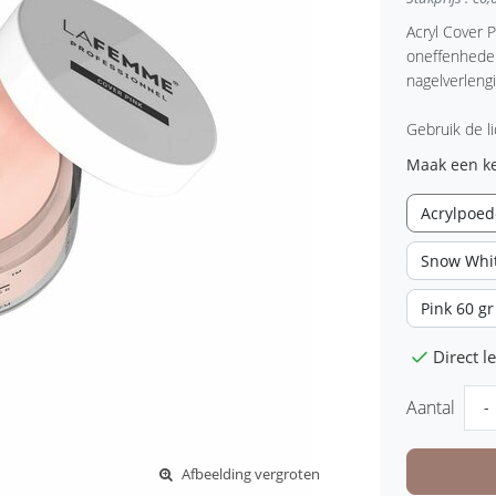
Acryl Cover 
oneffenheden
nagelverlengi
Gebruik de l
Maak een k
Acrylpoede
Snow Whit
Pink 60 gr
Direct 
Aantal
-
Afbeelding vergroten