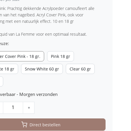
Pink: Prachtig dekkende Acrylpoeder camoufleert alle
 van het nagelbed. Acryl Cover Pink, ook voor
ng met een natuurlijk effect. 10 en 18 gr
iquid van La Femme voor een optimaal resultaat.
euze:
r Cover Pink - 18 gr.
Pink 18 gr
e 18 gr
Snow White 60 gr
Clear 60 gr
leverbaar - Morgen verzonden
+
Direct bestellen