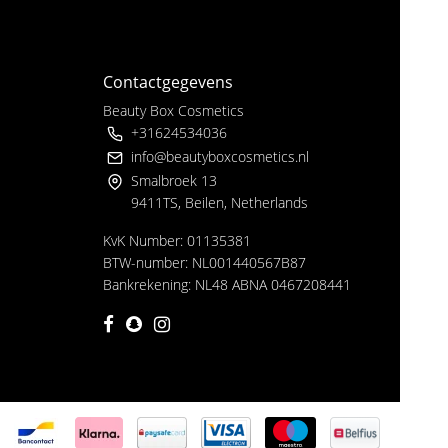
Contactgegevens
Beauty Box Cosmetics
+31624534036
info@beautyboxcosmetics.nl
Smalbroek 13
9411TS, Beilen, Netherlands
KvK Number: 01135381
BTW-number: NL001440567B87
Bankrekening: NL48 ABNA 0467208441