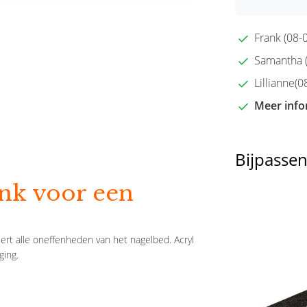
Frank (08-0
Samantha (2
Lillianne(08
Meer info
Bijpasse
ink voor een
ert alle oneffenheden van het nagelbed. Acryl
ging.