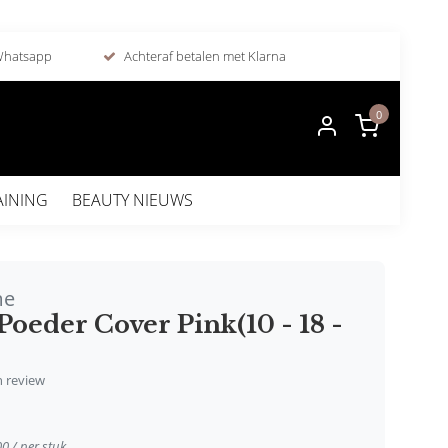
 Whatsapp
Achteraf betalen met Klarna
0
AINING
BEAUTY NIEUWS
me
Poeder Cover Pink(10 - 18 -
)
en review
00 / per stuk