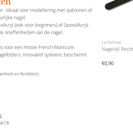
ken
. Ideaal voor modellering met sjablonen of
rlijke nagel.
xAcryl (ook voor beginners) of SpeedAcryl.
lle oneffenheden van de nagel.
La Femme
La Femme
is voor een mooie French Manicure.
 Cone
Liquid Flex Monomer Slow
Nagelvijl Rech
gelbijters. Innovatief systeem, beschermt
Drying Formula Vloeibaar 100Ml
€18,50
€0,90
heid en flexibiliteit.
e
nk18