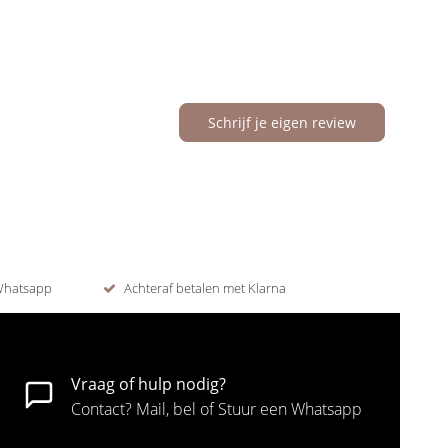
Schrijf je eigen review
 Whatsapp
Achteraf betalen met Klarna
Vraag of hulp nodig?
Contact? Mail, bel of Stuur een Whatsapp