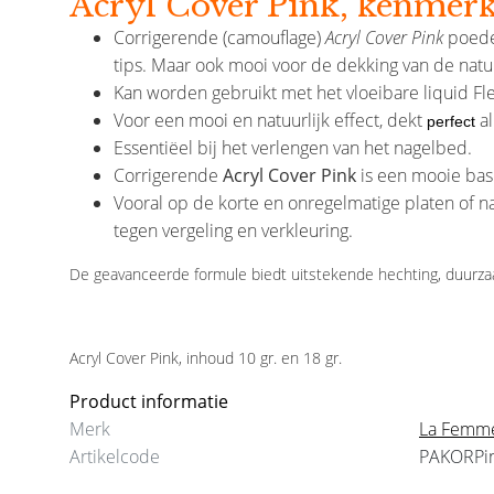
Acryl Cover Pink, kenmer
Corrigerende (camouflage)
Acryl Cover Pink
poeder
tips. Maar ook mooi voor de dekking van de natuu
Kan worden gebruikt met het vloeibare liquid Fle
Voor een mooi en natuurlijk effect, dekt
a
perfect
Essentiëel bij het verlengen van het nagelbed.
La Femme
La Femme
Corrigerende
Acryl Cover Pink
is een mooie bas
Bolkwast
Allround Carbide Large
Vooral op de korte en onregelmatige platen of na
Frees Bit 5 ( Medium)
tegen vergeling en verkleuring.
€7,50
€26,95
De geavanceerde formule biedt uitstekende hechting, duurzaam
Acryl Cover Pink, inhoud 10 gr. en 18 gr.
Product informatie
Merk
La Femm
Artikelcode
PAKORPi