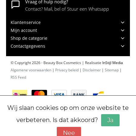
Vraag of hulp nodig?
Contact? Mail, bel of Stuur een Whatsapp
Klantenservice
Mijn account
Shop de categorie
Contactgegevens
© Copyright 2026 - Beauty Box Cosmetics | Realisatie
InStijl Media
Algemene voorwaarden
|
Privacy beleid
|
Disclaimer
|
Sitemap
|
RSS Feed
Wij slaan cookies op om onze website te
verbeteren. Is dat akkoord?
Ja
Nee