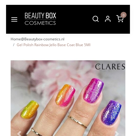
0
Home@Beautybox-cosmetics.nl
Gel Polish Rainbow Jello Base Coat Blue 5Ml