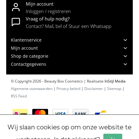
Mijn account
Inloggen / registreren
Vraag of hulp nodig?
Contact? Mail, bel of Stuur een Whatsapp
Klantenservice
Mijn account
Shop de categorie
Contactgegevens
© Copyright 2026 - Beauty Box Cosmetics | Realisatie
InStijl Media
Algemene voorwaarden
|
Privacy beleid
|
Disclaimer
|
Sitemap
|
RSS Feed
Wij slaan cookies op om onze website te