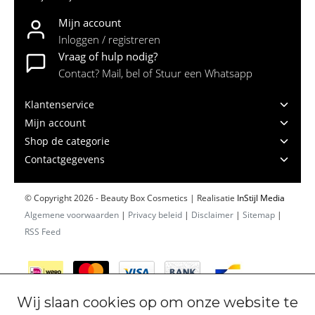
Mijn account
Inloggen / registreren
Vraag of hulp nodig?
Contact? Mail, bel of Stuur een Whatsapp
Klantenservice
Mijn account
Shop de categorie
Contactgegevens
© Copyright 2026 - Beauty Box Cosmetics | Realisatie
InStijl Media
Algemene voorwaarden
|
Privacy beleid
|
Disclaimer
|
Sitemap
|
RSS Feed
Wij slaan cookies op om onze website te