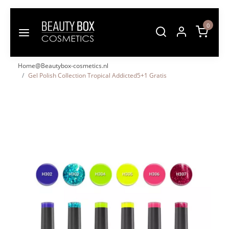
0
Home@Beautybox-cosmetics.nl
Gel Polish Collection Tropical Addicted5+1 Gratis