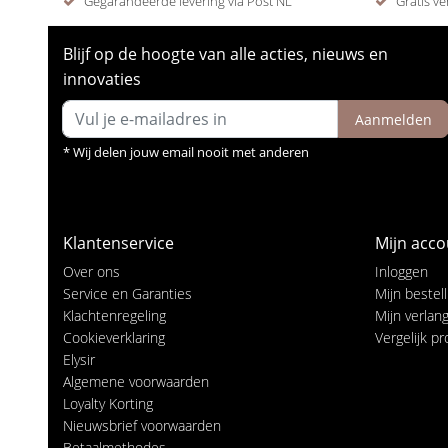
Gegarandeerde levering via Post NL
Gratis ve
Blijf op de hoogte van alle acties, nieuws en
innovaties
Aanmelden
* Wij delen jouw email nooit met anderen
Klantenservice
Mijn acco
Over ons
Inloggen
Service en Garanties
Mijn bestel
Klachtenregeling
Mijn verlangl
Cookieverklaring
Vergelijk p
Elysir
Algemene voorwaarden
Loyalty Korting
Nieuwsbrief voorwaarden
Betaalmethodes