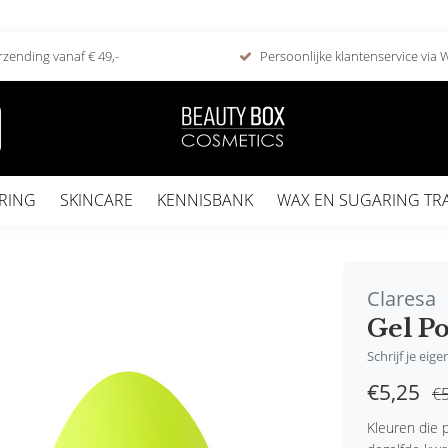
rzending vanaf € 49,-
Persoonlijke klantenservice via
RING
SKINCARE
KENNISBANK
WAX EN SUGARING TR
Claresa
Gel Po
Schrijf je eig
€5,25
€5
Kleuren die p