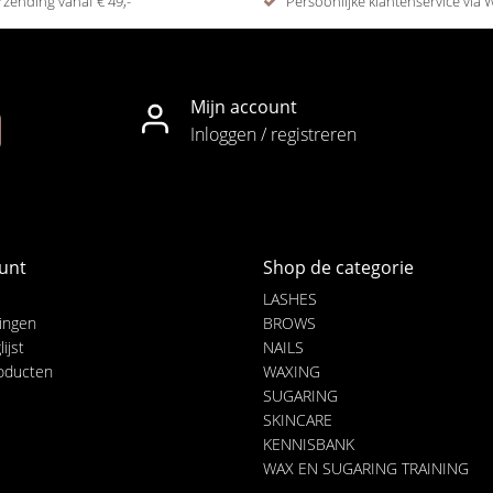
rzending vanaf € 49,-
Persoonlijke klantenservice via
Mijn account
Inloggen / registreren
unt
Shop de categorie
LASHES
lingen
BROWS
ijst
NAILS
roducten
WAXING
SUGARING
SKINCARE
KENNISBANK
WAX EN SUGARING TRAINING