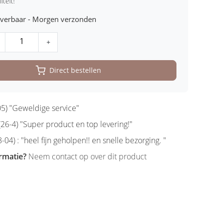
iteit!
leverbaar - Morgen verzonden
+
Direct bestellen
5) "Geweldige service"
6-4) "Super product en top levering!"
-04) : "heel fijn geholpen!! en snelle bezorging. "
rmatie?
Neem contact op over dit product