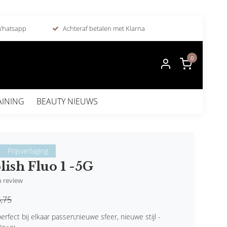
 Whatsapp
Achteraf betalen met Klarna
0
AINING
BEAUTY NIEUWS
Prijsverlaging
lish Fluo 1 -5G
en review
,75
erfect bij elkaar passen;nieuwe sfeer, nieuwe stijl -