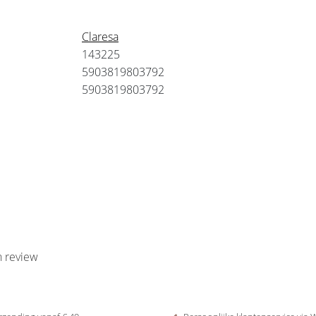
Claresa
143225
5903819803792
5903819803792
n review