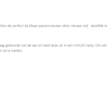
n die perfect bij elkaar passen;nieuwe sfeer, nieuwe stijl - dezelfde kw
g gekleurde Gel lak aan en hard deze uit in een UV/LED lamp. Om een be
 uit te harden.