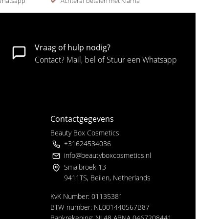
 Whatsapp
Achteraf betalen met Klarna
Vraag of hulp nodig?
Contact? Mail, bel of Stuur een Whatsapp
Contactgegevens
Beauty Box Cosmetics
+31624534036
info@beautyboxcosmetics.nl
Smalbroek 13
9411TS, Beilen, Netherlands
KvK Number: 01135381
BTW-number: NL001440567B87
Bankrekening: NL48 ABNA 0467208441