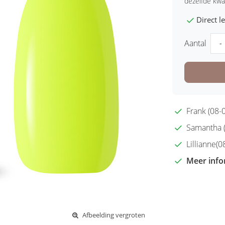
dezelfde kwal
Direct 
Aantal
-
Frank (08-0
Samantha (2
Lillianne(08
Meer info
Afbeelding vergroten