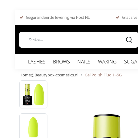
Gegarandeerde levering via Post NL
Gratis ve
LASHES
BROWS
NAILS
WAXING
SUGA
Home@Beautybox-cosmetics.nl
Gel Polish Fluo 1 -5G