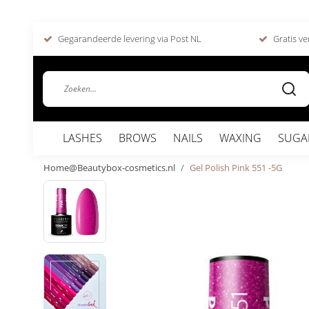
Gegarandeerde levering via Post NL
Gratis ve
LASHES
BROWS
NAILS
WAXING
SUGA
Home@Beautybox-cosmetics.nl
Gel Polish Pink 551 -5G