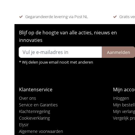
Gegarandeerde levering via Post NL
Gratis ve
Blijf op de hoogte van alle acties, nieuws en
innovaties
Aanmelden
* Wij delen jouw email nooit met anderen
Klantenservice
Mijn acco
Over ons
Inloggen
Service en Garanties
Mijn bestel
Klachtenregeling
Mijn verlangl
Cookieverklaring
Vergelijk p
Elysir
Algemene voorwaarden