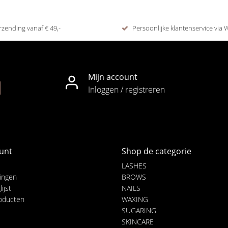
rzending vanaf € 49,-
Persoonlijke klantenservice via
Mijn account
Inloggen / registreren
unt
Shop de categorie
LASHES
lingen
BROWS
ijst
NAILS
roducten
WAXING
SUGARING
SKINCARE