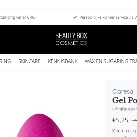
rzending vanaf € 49,-
Persoonlijke klantenservice via
RING
SKINCARE
KENNISBANK
WAX EN SUGARING TR
Claresa
Gel Po
Schrijf je eig
€5,25
€5
Kleuren die p