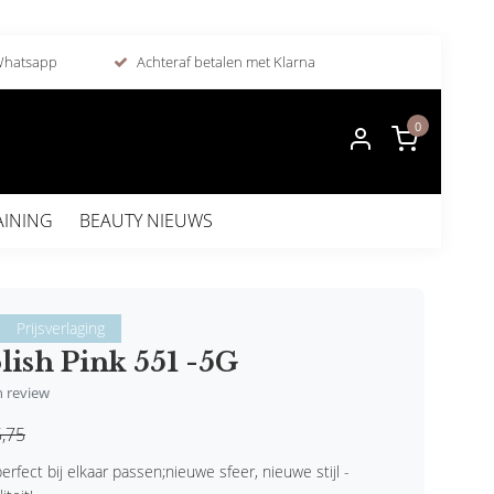
 Whatsapp
Achteraf betalen met Klarna
0
AINING
BEAUTY NIEUWS
Prijsverlaging
lish Pink 551 -5G
en review
,75
erfect bij elkaar passen;nieuwe sfeer, nieuwe stijl -