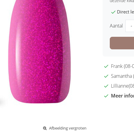
dezelfde kwal
Direct 
Aantal
-
Frank (08-0
Samantha (2
Lillianne(08
Meer info
Afbeelding vergroten