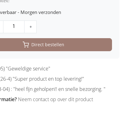
iteit!
leverbaar - Morgen verzonden
+
Direct bestellen
5) "Geweldige service"
6-4) "Super product en top levering!"
-04) : "heel fijn geholpen!! en snelle bezorging. "
rmatie?
Neem contact op over dit product