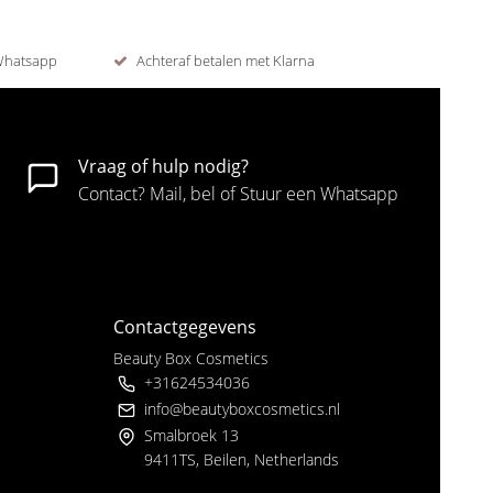
 Whatsapp
Achteraf betalen met Klarna
Vraag of hulp nodig?
Contact? Mail, bel of Stuur een Whatsapp
Contactgegevens
Beauty Box Cosmetics
+31624534036
info@beautyboxcosmetics.nl
Smalbroek 13
9411TS, Beilen, Netherlands