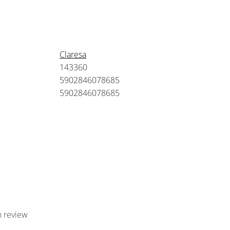
Claresa
143360
5902846078685
5902846078685
n review