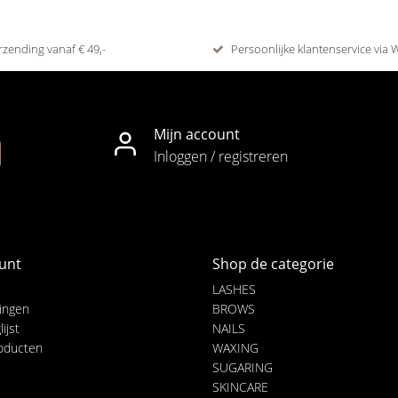
rzending vanaf € 49,-
Persoonlijke klantenservice via
Mijn account
Inloggen / registreren
unt
Shop de categorie
LASHES
lingen
BROWS
ijst
NAILS
roducten
WAXING
SUGARING
SKINCARE