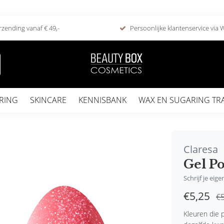
rzending vanaf € 49,-
Persoonlijke klantenservice via
RING
SKINCARE
KENNISBANK
WAX EN SUGARING TR
Claresa
Gel Po
Schrijf je eig
€5,25
€5
Kleuren die p