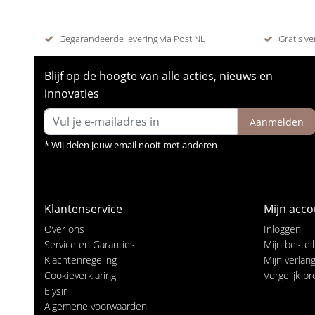
Gegarandeerde levering via Post NL
Gratis ve
Blijf op de hoogte van alle acties, nieuws en
innovaties
Aanmelden
* Wij delen jouw email nooit met anderen
Klantenservice
Mijn acco
Over ons
Inloggen
Service en Garanties
Mijn bestel
Klachtenregeling
Mijn verlangl
Cookieverklaring
Vergelijk p
Elysir
Algemene voorwaarden