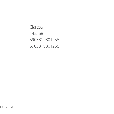
Claresa
143368
5903819801255
5903819801255
n review