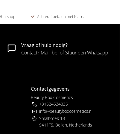
 Whatsapp
Achteraf betalen met Klarna
Vraag of hulp nodig?
Contact? Mail, bel of Stuur een Whatsapp
Contactgegevens
Beauty Box Cosmetics
+31624534036
info@beautyboxcosmetics.nl
Smalbroek 13
9411TS, Beilen, Netherlands