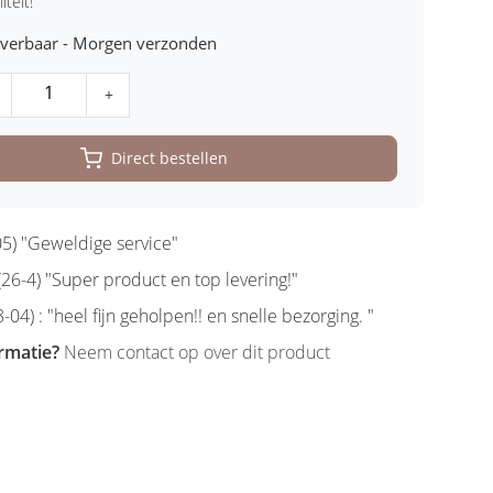
iteit!
leverbaar - Morgen verzonden
+
Direct bestellen
5) "Geweldige service"
6-4) "Super product en top levering!"
-04) : "heel fijn geholpen!! en snelle bezorging. "
rmatie?
Neem contact op over dit product