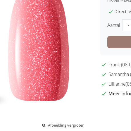
dezelfde kwal
Direct 
Aantal
-
Frank (08-0
Samantha (2
Lillianne(08
Meer info
Afbeelding vergroten