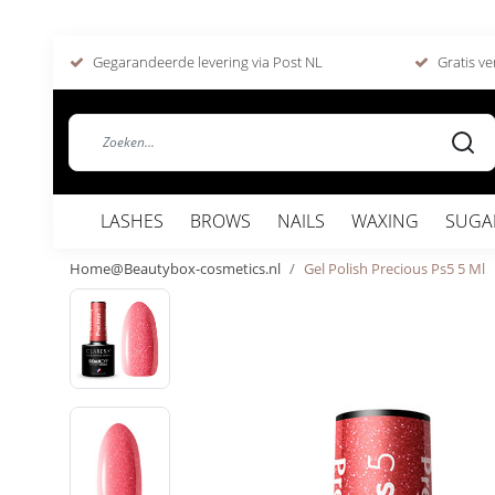
Gegarandeerde levering via Post NL
Gratis ve
LASHES
BROWS
NAILS
WAXING
SUGA
Home@Beautybox-cosmetics.nl
Gel Polish Precious Ps5 5 Ml