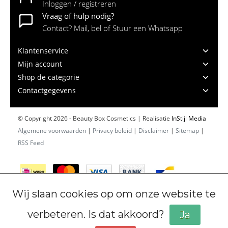
Inloggen / registreren
Vraag of hulp nodig?
Contact? Mail, bel of Stuur een Whatsapp
Klantenservice
Mijn account
Shop de categorie
Contactgegevens
© Copyright 2026 - Beauty Box Cosmetics | Realisatie
InStijl Media
Algemene voorwaarden
|
Privacy beleid
|
Disclaimer
|
Sitemap
|
RSS Feed
Wij slaan cookies op om onze website te
verbeteren. Is dat akkoord?
Ja