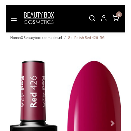
0
Home@Beautybox-cosmetics.nl
Gel Polish Red 426 -5G
Vorige
Volgende