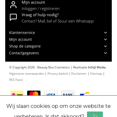
Mijn account
Inloggen / registreren
Vraag of hulp nodig?
Contact? Mail, bel of Stuur een Whatsapp
Klantenservice
Mijn account
Shop de categorie
Contactgegevens
© Copyright 2026 - Beauty Box Cosmetics | Realisatie
InStijl Media
Algemene voorwaarden
|
Privacy beleid
|
Disclaimer
|
Sitemap
|
RSS Feed
Wij slaan cookies op om onze website te
verbeteren. Is dat akkoord?
Ja