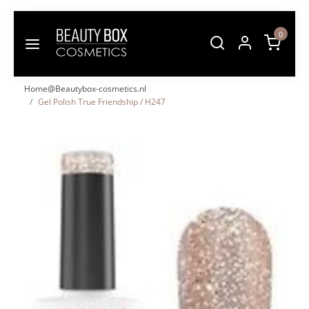
0
Home@Beautybox-cosmetics.nl
Gel Polish True Friendship / H247