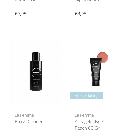
€9,95
€8,95
Prijsverlaging
La Femme
La Femme
Brush Cleaner
Acrylgelpolygel ,
Peach 60 Gr.