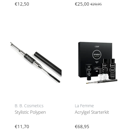
€12,50
€25,00
€29,95
B. B. Cosmetics
La Femme
Stylistic Polypen
Acrylgel Starterkit
€11,70
€68,95