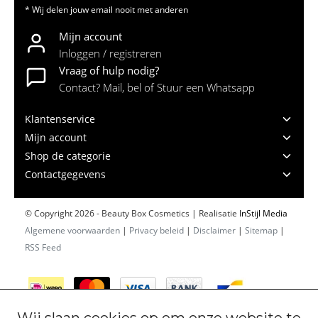
* Wij delen jouw email nooit met anderen
Mijn account
Inloggen / registreren
Vraag of hulp nodig?
Contact? Mail, bel of Stuur een Whatsapp
Klantenservice
Mijn account
Shop de categorie
Contactgegevens
© Copyright 2026 - Beauty Box Cosmetics | Realisatie
InStijl Media
Algemene voorwaarden
|
Privacy beleid
|
Disclaimer
|
Sitemap
|
RSS Feed
Wij slaan cookies op om onze website te