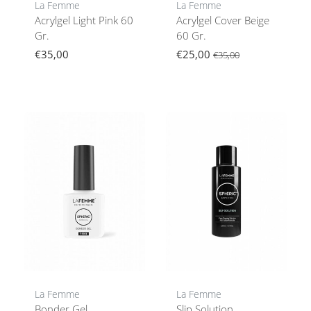
La Femme
La Femme
Acrylgel Light Pink 60
Acrylgel Cover Beige
Gr.
60 Gr.
€35,00
€25,00
€35,00
La Femme
La Femme
Bonder Gel
Slip Solution