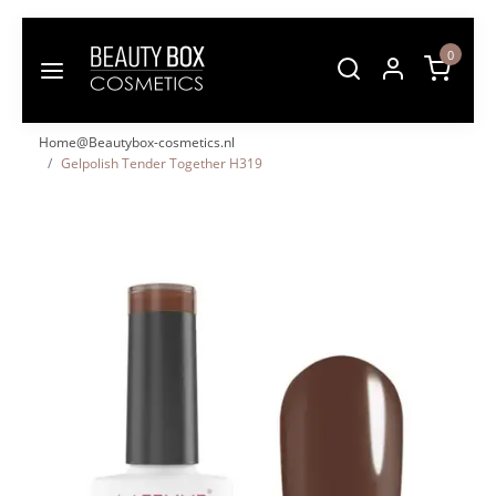
0
Home@Beautybox-cosmetics.nl
Gelpolish Tender Together H319