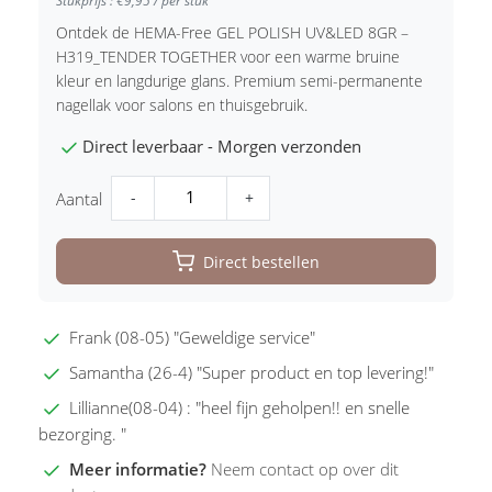
Stukprijs : €9,95 / per stuk
Ontdek de HEMA-Free GEL POLISH UV&LED 8GR –
H319_TENDER TOGETHER voor een warme bruine
kleur en langdurige glans. Premium semi-permanente
nagellak voor salons en thuisgebruik.
Direct leverbaar - Morgen verzonden
-
+
Aantal
Direct bestellen
Frank (08-05) "Geweldige service"
Samantha (26-4) "Super product en top levering!"
Lillianne(08-04) : "heel fijn geholpen!! en snelle
bezorging. "
Meer informatie?
Neem contact op over dit