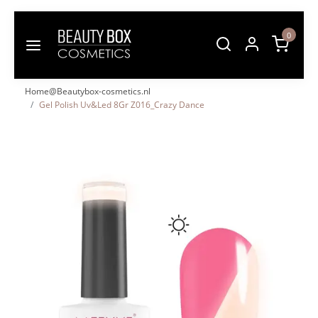
0
Home@Beautybox-cosmetics.nl
Gel Polish Uv&Led 8Gr Z016_Crazy Dance