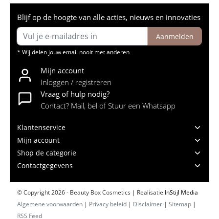
Blijf op de hoogte van alle acties, nieuws en innovaties
Aanmelden
* Wij delen jouw email nooit met anderen
Mijn account
Inloggen / registreren
Vraag of hulp nodig?
Contact? Mail, bel of Stuur een Whatsapp
Klantenservice
Mijn account
Shop de categorie
Contactgegevens
© Copyright 2026 - Beauty Box Cosmetics | Realisatie
InStijl Media
Algemene voorwaarden
|
Privacy beleid
|
Disclaimer
|
Sitemap
|
RSS Feed