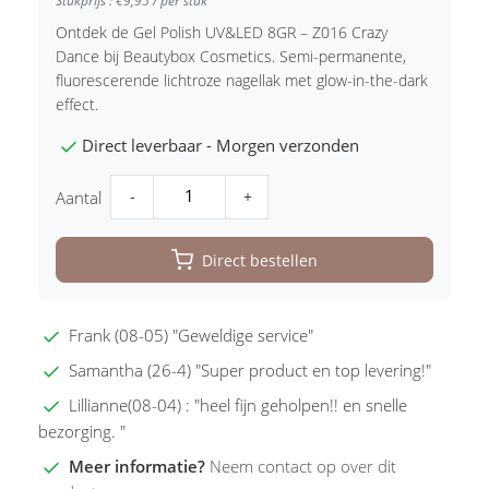
Stukprijs : €9,95 / per stuk
Ontdek de Gel Polish UV&LED 8GR – Z016 Crazy
Dance bij Beautybox Cosmetics. Semi-permanente,
fluorescerende lichtroze nagellak met glow-in-the-dark
effect.
Direct leverbaar - Morgen verzonden
-
+
Aantal
Direct bestellen
Frank (08-05) "Geweldige service"
Samantha (26-4) "Super product en top levering!"
Lillianne(08-04) : "heel fijn geholpen!! en snelle
bezorging. "
Meer informatie?
Neem contact op over dit