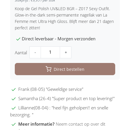
Stukprijs : €9,95 / per stuk
Koop de Gel Polish UV&LED 8GR – Z017 Sexy Outfit.
Glow-in-the-dark semi-permanente nagellak van La
Femme met Ultra High Gloss. Blijft meer dan 21 dagen
perfect zitten!
Direct leverbaar - Morgen verzonden
-
+
Aantal
Direct bestellen
Frank (08-05) "Geweldige service"
Samantha (26-4) "Super product en top levering!"
Lillianne(08-04) : "heel fijn geholpen!! en snelle
bezorging. "
Meer informatie?
Neem contact op over dit