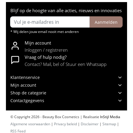
Blijf op de hoogte van alle acties, nieuws en innovaties
Aanmelden
* Wij delen jouw email nooit met anderen
Mijn account
Inloggen / registreren
Vraag of hulp nodig?
Contact? Mail, bel of Stuur een Whatsapp
Klantenservice
Mijn account
Shop de categorie
Contactgegevens
© Copyright 2026 - Beauty Box Cosmetics | Realisatie
InStijl Media
Algemene voorwaarden
|
Privacy beleid
|
Disclaimer
|
Sitemap
|
RSS Feed