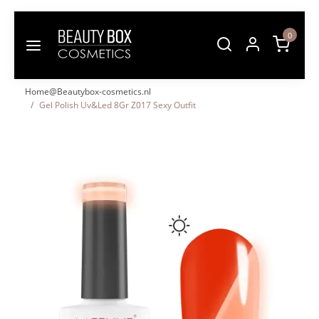
0
Home@Beautybox-cosmetics.nl
Gel Polish Uv&Led 8Gr Z017 Sexy Outfit