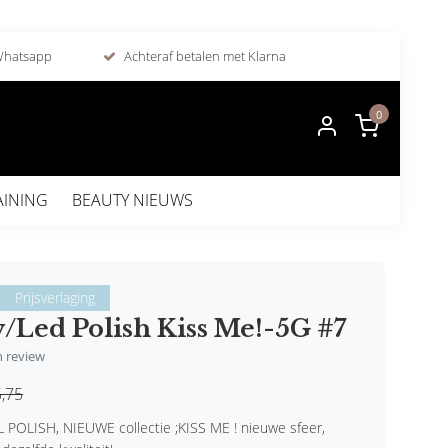
 Whatsapp
Achteraf betalen met Klarna
0
AINING
BEAUTY NIEUWS
Prijsverlaging
/Led Polish Kiss Me!-5G #7
en review
,75
POLISH, NIEUWE collectie ;KISS ME ! nieuwe sfeer,