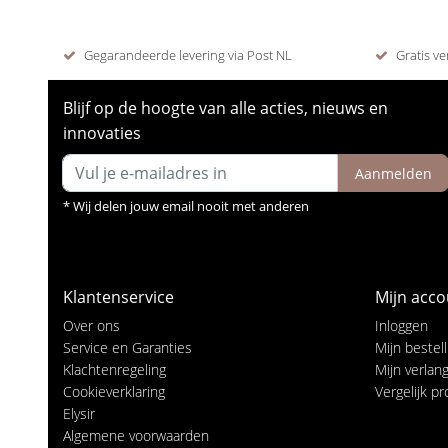
Gegarandeerde levering via Post NL
Gratis ve
Blijf op de hoogte van alle acties, nieuws en
innovaties
Aanmelden
* Wij delen jouw email nooit met anderen
Klantenservice
Mijn acco
Over ons
Inloggen
Service en Garanties
Mijn bestel
Klachtenregeling
Mijn verlangl
Cookieverklaring
Vergelijk p
Elysir
Algemene voorwaarden