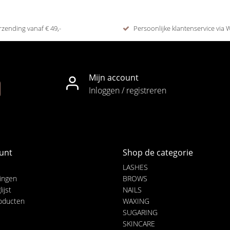
rzending vanaf € 49,-
Persoonlijke klantenservice via
Mijn account
Inloggen / registreren
unt
Shop de categorie
LASHES
lingen
BROWS
ijst
NAILS
roducten
WAXING
SUGARING
SKINCARE