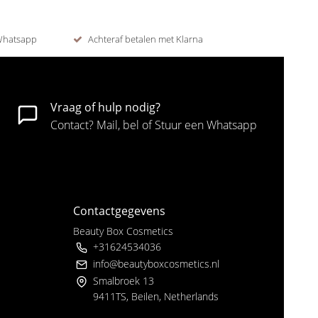
 Whatsapp
Achteraf betalen met Klarna
Vraag of hulp nodig?
Contact? Mail, bel of Stuur een Whatsapp
Contactgegevens
Beauty Box Cosmetics
+31624534036
info@beautyboxcosmetics.nl
Smalbroek 13
9411TS, Beilen, Netherlands