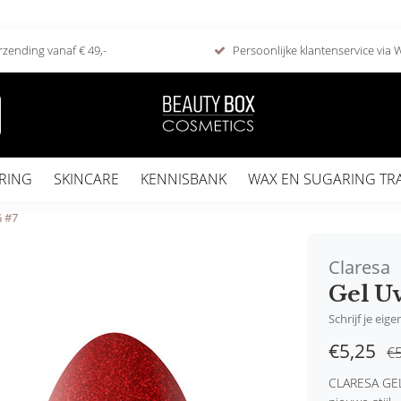
rzending vanaf € 49,-
Persoonlijke klantenservice via
RING
SKINCARE
KENNISBANK
WAX EN SUGARING TR
G #7
Claresa
Gel Uv
Schrijf je eig
€5,25
€5
CLARESA GEL 