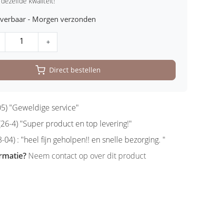
 dezelfde kwaliteit!
leverbaar - Morgen verzonden
+
Direct bestellen
5) "Geweldige service"
6-4) "Super product en top levering!"
-04) : "heel fijn geholpen!! en snelle bezorging. "
rmatie?
Neem contact op over dit product