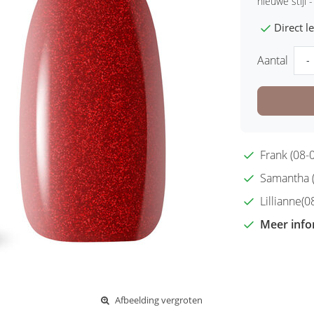
nieuwe stijl -
Direct 
Aantal
-
Frank (08-0
Samantha (2
Lillianne(08
Meer info
Afbeelding vergroten