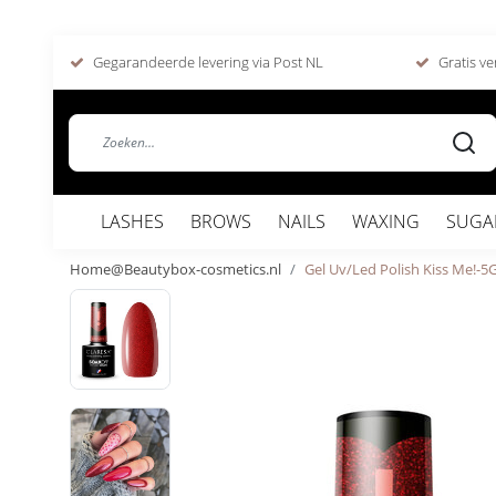
Gegarandeerde levering via Post NL
Gratis ve
LASHES
BROWS
NAILS
WAXING
SUGA
Home@Beautybox-cosmetics.nl
Gel Uv/Led Polish Kiss Me!-5