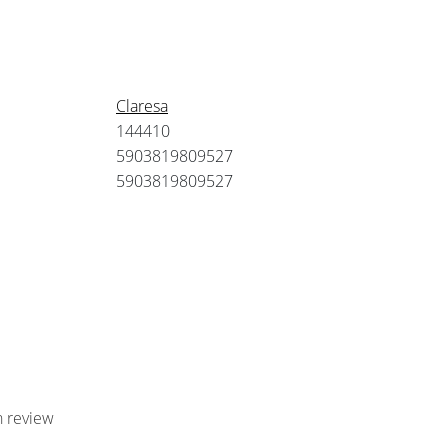
Claresa
144410
5903819809527
5903819809527
n review