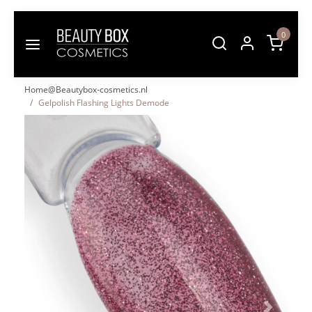
0
Home@Beautybox-cosmetics.nl
Gelpolish Flashing Lights Demode