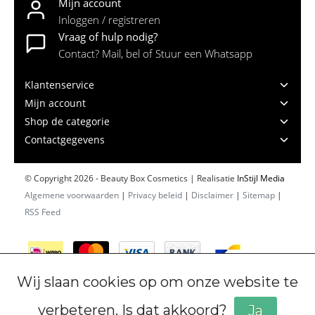
Mijn account
Inloggen / registreren
Vraag of hulp nodig?
Contact? Mail, bel of Stuur een Whatsapp
Klantenservice
Mijn account
Shop de categorie
Contactgegevens
© Copyright 2026 - Beauty Box Cosmetics | Realisatie
InStijl Media
Algemene voorwaarden
|
Privacy beleid
|
Disclaimer
|
Sitemap
|
RSS Feed
Wij slaan cookies op om onze website te
verbeteren. Is dat akkoord?
Ja