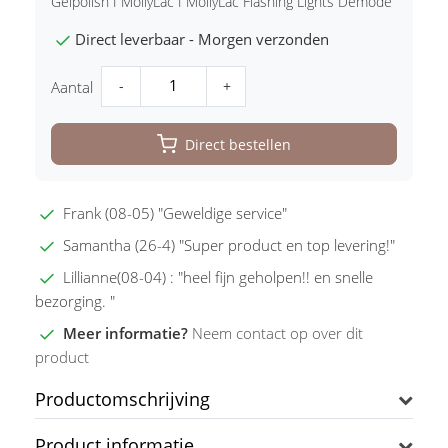
Gelpolish I MollyLac I MollyLac Flashing Lights Demode
Direct leverbaar - Morgen verzonden
-
+
Aantal
Direct bestellen
Frank (08-05) "Geweldige service"
Samantha (26-4) "Super product en top levering!"
Lillianne(08-04) : "heel fijn geholpen!! en snelle
bezorging. "
Meer informatie?
Neem contact op over dit
product
Productomschrijving
Product informatie