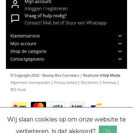
Mijn account
Inloggen / registreren
Vraag of hulp nodig?
Contact? Mail, bel of Stuur een Whatsapp
Klantenservice
Mijn account
Shop de categorie
Contactgegevens
© Copyright 2026 - Beauty Box Cosmetics | Realisatie
InStijl Media
Algemene voorwaarden
|
Privacy beleid
|
Disclaimer
|
Sitemap
|
RSS Feed
Wij slaan cookies op om onze website te
verbeteren. Is dat akkoord?
Ja