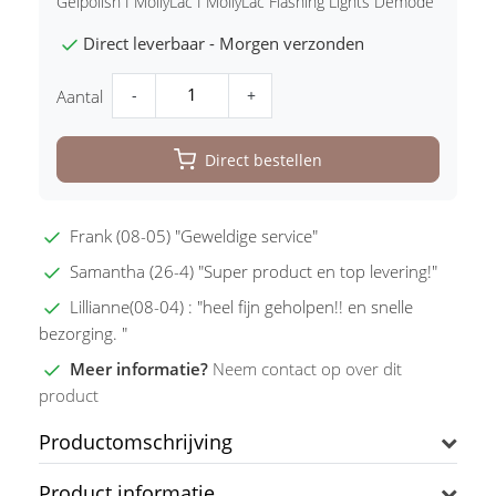
Gelpolish I MollyLac I MollyLac Flashing Lights Demode
Direct leverbaar - Morgen verzonden
-
+
Aantal
Direct bestellen
Frank (08-05) "Geweldige service"
Samantha (26-4) "Super product en top levering!"
Lillianne(08-04) : "heel fijn geholpen!! en snelle
bezorging. "
Meer informatie?
Neem contact op over dit
product
Productomschrijving
Product informatie