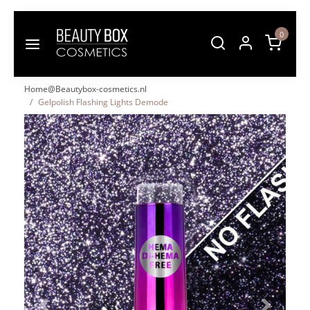
0
Home@Beautybox-cosmetics.nl
Gelpolish Flashing Lights Demode