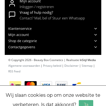
Mijn account
Inloggen / registreren
Vraag of hulp nodig?
Contact? Mail, bel of Stuur een Whatsapp
Klantenservice
Mijn account
Shop de categorie
Contactgegevens
© Copyright 2026 - Beauty Box Cosmetics | Realisatie
InStijl Media
Algemene voorwaarden
|
Privacy beleid
|
Disclaimer
|
Sitemap
|
RSS Feed
Wij slaan cookies op om onze website te
verbeteren. Is dat akkoord?
Ja