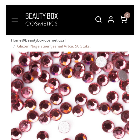
0
Home@Beautybox-cosmetics.nl
Glazen Nagelsteentjesnail Artca. 50 Stuks.