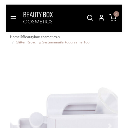
0
Home@Beautybox-cosmetics.nl
Glitter Recycling Systeemnailartduurzame Tool