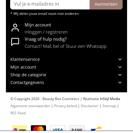
Aanmelden
* Wij delen jouw email nooit met anderen
Mijn account
Inloggen / registreren
Vraag of hulp nodig?
Contact? Mail, bel of Stuur een Whatsapp
Klantenservice
Mijn account
Shop de categorie
Contactgegevens
© Copyright 2026 - Beauty Box Cosmetics | Realisatie
InStijl Media
Algemene voorwaarden
|
Privacy beleid
|
Disclaimer
|
Sitemap
|
RSS Feed