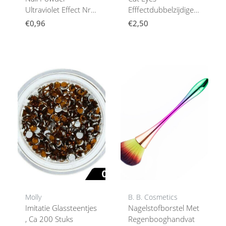
Ultraviolet Effect Nr.
Efffectdubbelzijdige
1
Magneetnailart
€0,96
€2,50
Molly
B. B. Cosmetics
Imitatie Glassteentjes
Nagelstofborstel Met
, Ca 200 Stuks
Regenbooghandvat