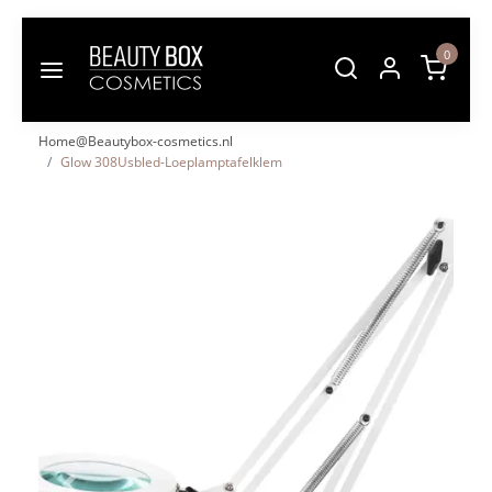
0
Home@Beautybox-cosmetics.nl
Glow 308Usbled-Loeplamptafelklem