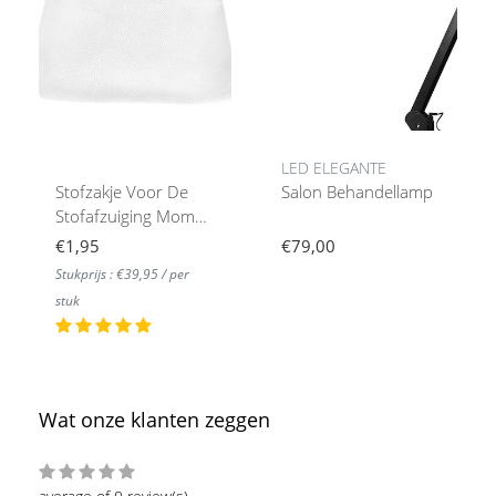
LED ELEGANTE
Stofzakje Voor De
Salon Behandellamp
Stofafzuiging Momo
S41
€1,95
€79,00
Stukprijs : €39,95 / per
stuk
Wat onze klanten zeggen