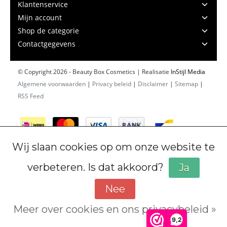
Klantenservice
Mijn account
Shop de categorie
Contactgegevens
© Copyright 2026 - Beauty Box Cosmetics | Realisatie
InStijl Media
Algemene voorwaarden
|
Privacy beleid
|
Disclaimer
|
Sitemap
|
RSS Feed
Wij slaan cookies op om onze website te
verbeteren. Is dat akkoord?
Ja
Nee
Meer over cookies en ons privacybeleid »
Cookiebeleid
9,2