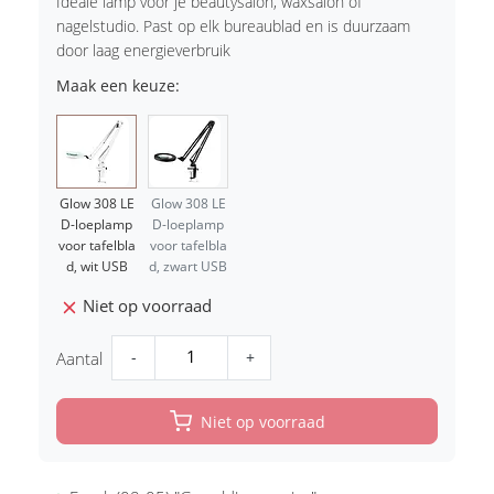
Ideale lamp voor je beautysalon, waxsalon of
nagelstudio. Past op elk bureaublad en is duurzaam
door laag energieverbruik
Maak een keuze:
Glow 308 LE
Glow 308 LE
D-loeplamp
D-loeplamp
voor tafelbla
voor tafelbla
d, wit USB
d, zwart USB
Niet op voorraad
-
+
Aantal
Niet op voorraad