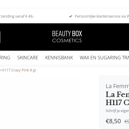
rzending vanaf € 49,-
Persoonlijke klantenservice via
RING
SKINCARE
KENNISBANK
WAX EN SUGARING TR
H117 Crazy Pink 8 gr
La Fem
La Fe
H117 C
Schrijf je eig
€8,50
€9