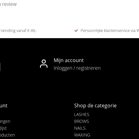
n review
rzending vanaf € 49,-
Persoonlijke klantenservice via
Mijn account
Inloggen / registreren
unt
Shop de categorie
LASHES
lingen
BROWS
ijst
NAILS
roducten
WAXING