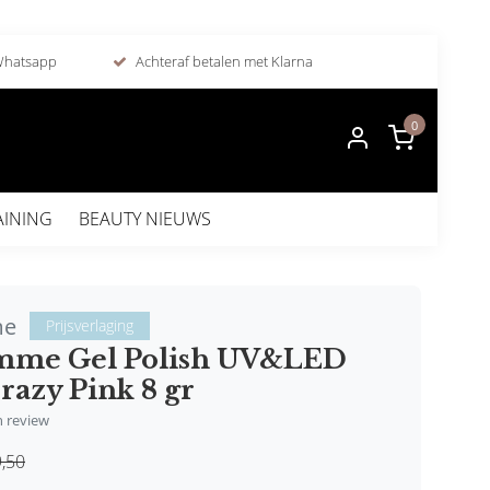
 Whatsapp
Achteraf betalen met Klarna
0
AINING
BEAUTY NIEUWS
me
Prijsverlaging
mme Gel Polish UV&LED
razy Pink 8 gr
en review
,50