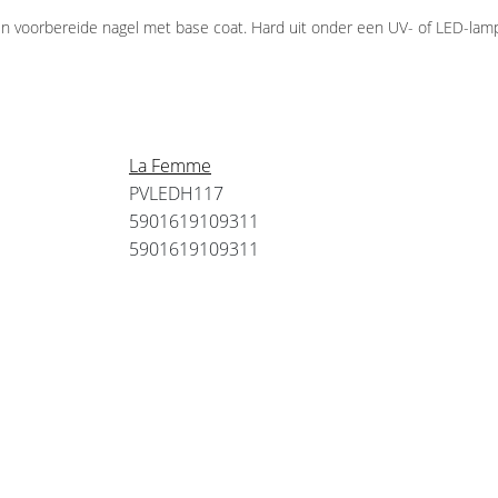
 voorbereide nagel met base coat. Hard uit onder een UV- of LED-lamp.
La Femme
PVLEDH117
5901619109311
5901619109311