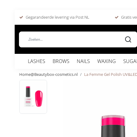
Gegarandeerde levering via Post NL
Gratis ve
LASHES
BROWS
NAILS
WAXING
SUGA
Home@Beautybox-cosmetics.nl
La Femme Gel Polish UV&LED 