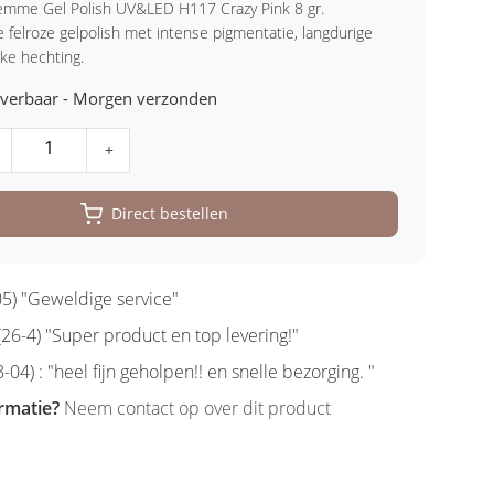
emme Gel Polish UV&LED H117 Crazy Pink 8 gr.
e felroze gelpolish met intense pigmentatie, langdurige
rke hechting.
leverbaar - Morgen verzonden
+
Direct bestellen
5) "Geweldige service"
6-4) "Super product en top levering!"
-04) : "heel fijn geholpen!! en snelle bezorging. "
rmatie?
Neem contact op over dit product