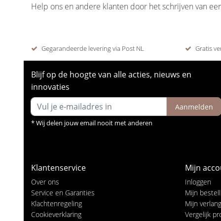
Help ons en andere klanten door het schrijven van ee
Gegarandeerde levering via Post NL
Gratis ve
Blijf op de hoogte van alle acties, nieuws en
innovaties
Aanmelden
* Wij delen jouw email nooit met anderen
Klantenservice
Mijn acco
Over ons
Inloggen
Service en Garanties
Mijn bestel
Klachtenregeling
Mijn verlangl
Cookieverklaring
Vergelijk p