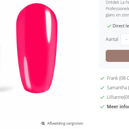
Ontdek La F
Professionel
glans en ste
Direct 
Aantal
-
Frank (08-0
Samantha (2
Lillianne(08
Meer info
Afbeelding vergroten