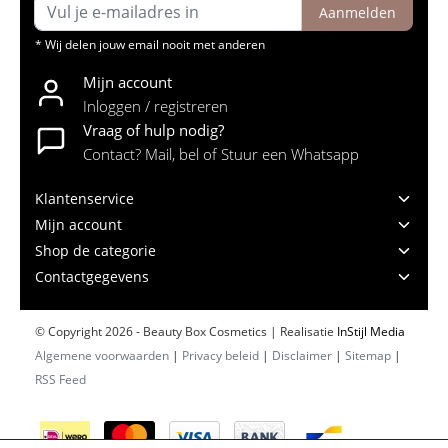
Aanmelden
* Wij delen jouw email nooit met anderen
Mijn account
Inloggen / registreren
Vraag of hulp nodig?
Contact? Mail, bel of Stuur een Whatsapp
Klantenservice
Mijn account
Shop de categorie
Contactgegevens
© Copyright 2026 - Beauty Box Cosmetics | Realisatie
InStijl Media
Algemene voorwaarden
|
Privacy beleid
|
Disclaimer
|
Sitemap
|
RSS Feed