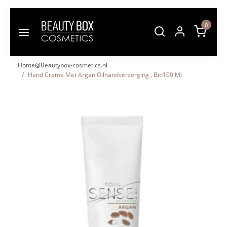
0
Home@Beautybox-cosmetics.nl
Hand Creme Met Argan Oilhandverzorging , Bio100 Ml