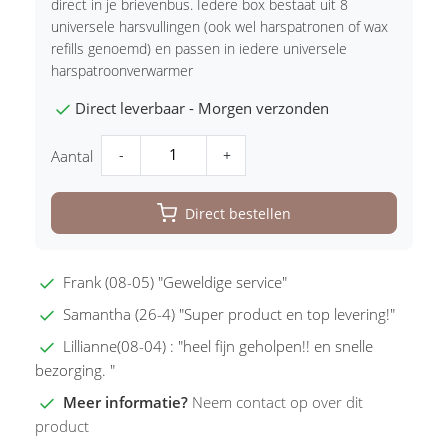
direct in je brievenbus. Iedere box bestaat uit 8
universele harsvullingen (ook wel harspatronen of wax
refills genoemd) en passen in iedere universele
harspatroonverwarmer
Direct leverbaar - Morgen verzonden
-
+
Aantal
Direct bestellen
Frank (08-05) "Geweldige service"
Samantha (26-4) "Super product en top levering!"
Lillianne(08-04) : "heel fijn geholpen!! en snelle
bezorging. "
Meer informatie?
Neem contact op over dit
product