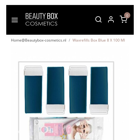
0
Home@Beautybox-cosmetics.nl
Waxrefills Box Blue 8 X 100 Ml
Vorige
Volgende