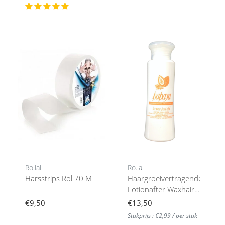
Ro.ial
Ro.ial
Harsstrips Rol 70 M
Haargroeivertragende
Lotionafter Waxhair
Growth Retarding
€9,50
€13,50
Lotion100 Ml
Stukprijs : €2,99 / per stuk