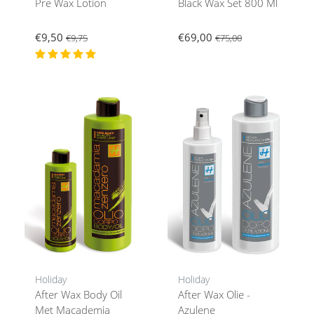
Pre Wax Lotion
Black Wax Set 800 Ml
€9,50
€69,00
€9,75
€75,00
Holiday
Holiday
After Wax Body Oil
After Wax Olie -
Met Macademia
Azulene