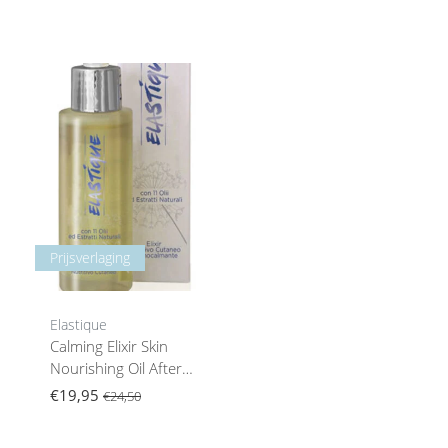
Prijsverlaging
Elastique
Calming Elixir Skin
Nourishing Oil After
Wax Skincare
€19,95
€24,50