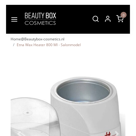
0
Home@Beautybox-cosmetics.nl
Etna Wax Heater 800 Ml - Salonmodel