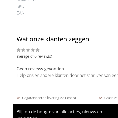
SKU
EAN
Wat onze klanten zeggen
average of 0 review(s)
Geen reviews gevonden
Help ons en andere klanten door het schrijven van ee
Gegarandeerde levering via Post NL
Gratis ve
Blijf op de hoogte van alle acties, nieuws en