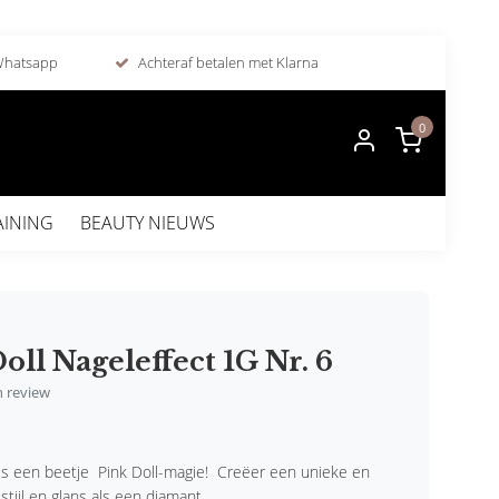
 Whatsapp
Achteraf betalen met Klarna
0
AINING
BEAUTY NIEUWS
oll Nageleffect 1G Nr. 6
en review
ls een beetje Pink Doll-magie! Creëer een unieke en
stijl en glans als een diamant.