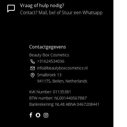
Vraag of hulp nodig?
Contact? Mail, bel of Stuur een Whatsapp
Contactgegevens
Beauty Box Cosmetics
+31624534036
info@beautyboxcosmetics.nl
Smalbroek 13
9411TS, Beilen, Netherlands
KvK Number: 01135381
BTW-number: NL001440567B87
Bankrekening: NL48 ABNA 0467208441