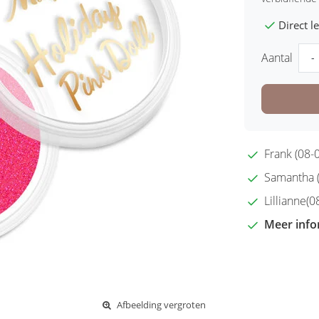
Direct 
Aantal
-
Frank (08-0
Samantha (2
Lillianne(08
Meer info
Afbeelding vergroten