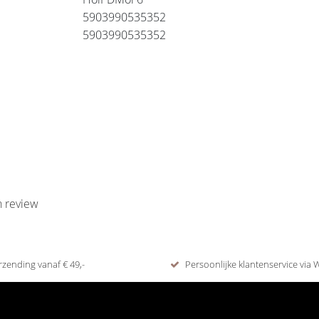
5903990535352
5903990535352
n review
rzending vanaf € 49,-
Persoonlijke klantenservice via