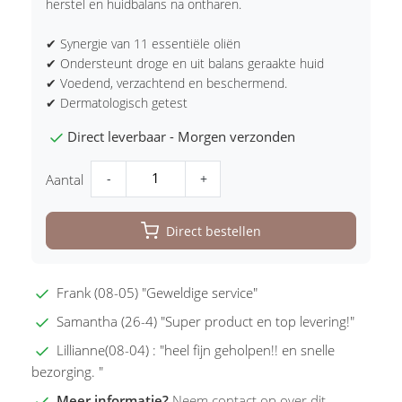
herstel en huidbalans na ontharen.
✔ Synergie van 11 essentiële oliën
✔ Ondersteunt droge en uit balans geraakte huid
✔ Voedend, verzachtend en beschermend.
✔ Dermatologisch getest
Direct leverbaar - Morgen verzonden
-
+
Aantal
Direct bestellen
Frank (08-05) "Geweldige service"
Samantha (26-4) "Super product en top levering!"
Lillianne(08-04) : "heel fijn geholpen!! en snelle
bezorging. "
Meer informatie?
Neem contact op over dit