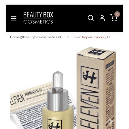
0
Home@Beautybox-cosmetics.nl
H-Eleven Repair Synergy Oil
Vorige
Volgende