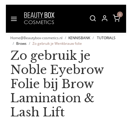
0
Home@Beautybox-cosmetics.nl
KENNISBANK
TUTORIALS
Brows
Zo gebruik je Wenkbrauw folie
Zo gebruik je
Noble Eyebrow
Folie bij Brow
Lamination &
Lash Lift