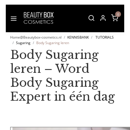
0
Home@Beautybox-cosmetics.nl
KENNISBANK
TUTORIALS
Sugaring
Body Sugaring leren
Body Sugaring
leren – Word
Body Sugaring
Expert in één dag