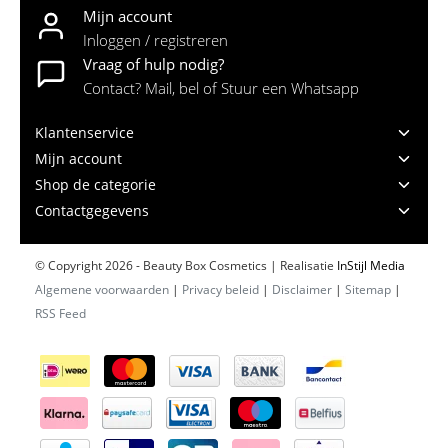
Mijn account
Inloggen / registreren
Vraag of hulp nodig?
Contact? Mail, bel of Stuur een Whatsapp
Klantenservice
Mijn account
Shop de categorie
Contactgegevens
© Copyright 2026 - Beauty Box Cosmetics | Realisatie
InStijl Media
Algemene voorwaarden
|
Privacy beleid
|
Disclaimer
|
Sitemap
|
RSS Feed