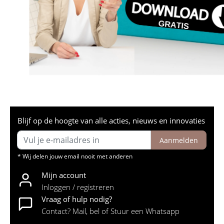
Blijf op de hoogte van alle acties, nieuws en innovaties
Aanmelden
* Wij delen jouw email nooit met anderen
Mijn account
Inloggen / registreren
Vraag of hulp nodig?
Contact? Mail, bel of Stuur een Whatsapp