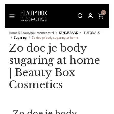
0
Home@Beautybox-cosmetics.nl
KENNISBANK
TUTORIALS
Sugaring
Zo doe je body sugaring at home
Zo doe je body
sugaring at home
| Beauty Box
Cosmetics
Zo doe je body