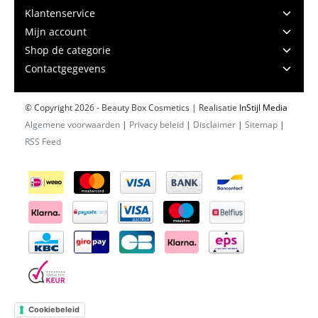
Klantenservice
Mijn account
Shop de categorie
Contactgegevens
© Copyright 2026 - Beauty Box Cosmetics | Realisatie
InStijl Media
Algemene voorwaarden
|
Privacy beleid
|
Disclaimer
|
Sitemap
|
RSS Feed
Cookiebeleid