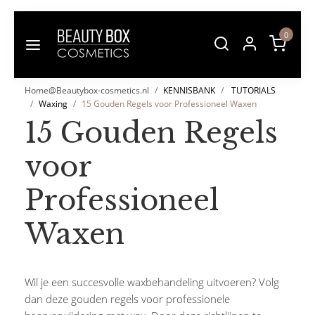
0
Home@Beautybox-cosmetics.nl
KENNISBANK
TUTORIALS
Waxing
15 Gouden Regels voor Professioneel Waxen
15 Gouden Regels
voor
Professioneel
Waxen
Wil je een succesvolle waxbehandeling uitvoeren? Volg
dan deze gouden regels voor professionele