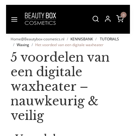
0
Home@Beautybox-cosmetics.nl
KENNISBANK
TUTORIALS
Waxing
Het voordeel van een digitale waxheater
5 voordelen van
een digitale
waxheater –
nauwkeurig &
veilig