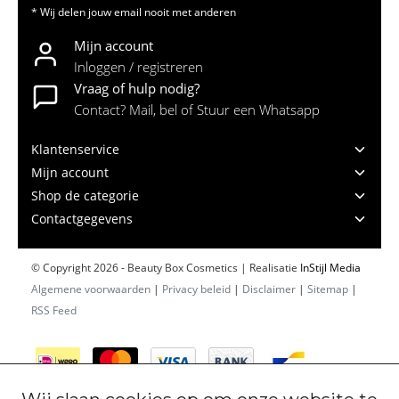
* Wij delen jouw email nooit met anderen
Mijn account
Inloggen / registreren
Vraag of hulp nodig?
Contact? Mail, bel of Stuur een Whatsapp
Klantenservice
Mijn account
Shop de categorie
Contactgegevens
© Copyright 2026 - Beauty Box Cosmetics | Realisatie
InStijl Media
Algemene voorwaarden
|
Privacy beleid
|
Disclaimer
|
Sitemap
|
RSS Feed