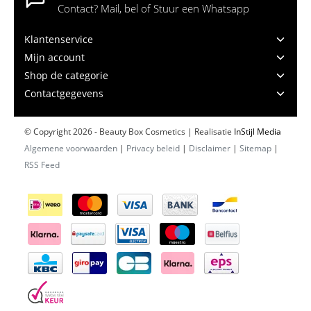
Contact? Mail, bel of Stuur een Whatsapp
Klantenservice
Mijn account
Shop de categorie
Contactgegevens
© Copyright 2026 - Beauty Box Cosmetics | Realisatie
InStijl Media
Algemene voorwaarden
|
Privacy beleid
|
Disclaimer
|
Sitemap
|
RSS Feed