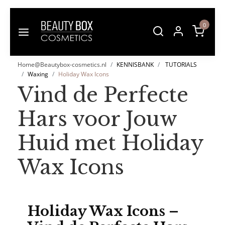
0
Home@Beautybox-cosmetics.nl
KENNISBANK
TUTORIALS
Waxing
Holiday Wax Icons
Vind de Perfecte
Hars voor Jouw
Huid met Holiday
Wax Icons
Holiday Wax Icons –