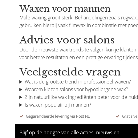
Waxen voor mannen
Male waxing groeit sterk. Behandelingen zoals rugwax,
gebruiken hierbij vaak filmwax in combinatie met go
Advies voor salons
Door de nieuwste wax trends te volgen kun je klante
voor betere resultaten en een prettige ervaring tijden
Veelgestelde vragen
Wat is de grootste trend in professioneel waxen?
Waarom kiezen salons voor hypoallergene wax?
Zijn natuurlijke wax ingrediënten beter voor de hui
Is waxen populair bij mannen?
Gegarandeerde levering via Post NL
Gratis ve
Blijf op de hoogte van alle acties, nieuws en