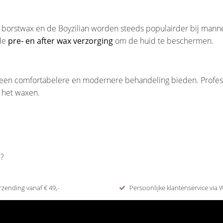
 borstwax en de Boyzilian worden steeds populairder bij manne
ede
pre- en after wax verzorging
om de huid te beschermen.
n een comfortabelere en modernere behandeling bieden. Profes
s het waxen.
d?
rzending vanaf € 49,-
Persoonlijke klantenservice via