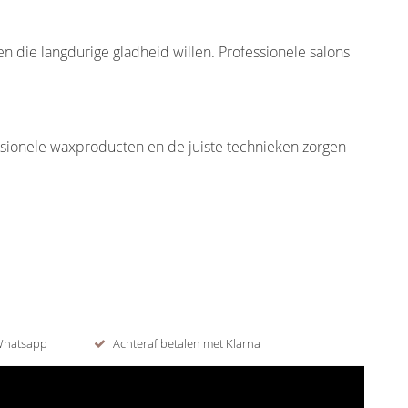
n die langdurige gladheid willen. Professionele salons
sionele waxproducten en de juiste technieken zorgen
 Whatsapp
Achteraf betalen met Klarna