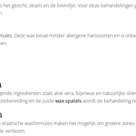
s het gezicht, oksels en de bikinilijn. Voor deze behandelinge
n.
mules
. Deze wax bevat minder allergene harssoorten en is ontw
xen.
n
de ingrediënten zoals aloë vera, bijenwas en natuurlijke olië
voorbereiding en de juiste
wax spatels
wordt de behandeling no
n
elastische waxformules maken het mogelijk om grotere zones sn
e verliezen.