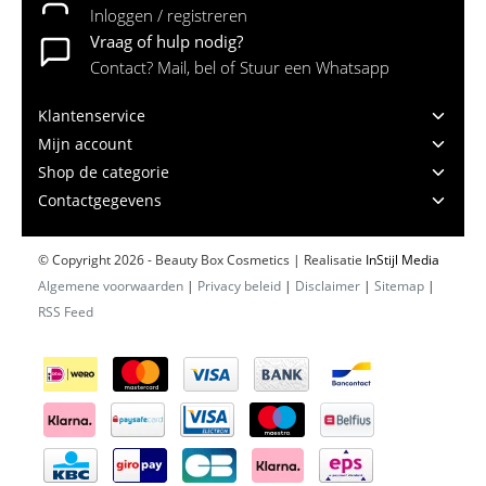
Inloggen / registreren
Vraag of hulp nodig?
Contact? Mail, bel of Stuur een Whatsapp
Klantenservice
Mijn account
Shop de categorie
Contactgegevens
© Copyright 2026 - Beauty Box Cosmetics | Realisatie
InStijl Media
Algemene voorwaarden
|
Privacy beleid
|
Disclaimer
|
Sitemap
|
RSS Feed