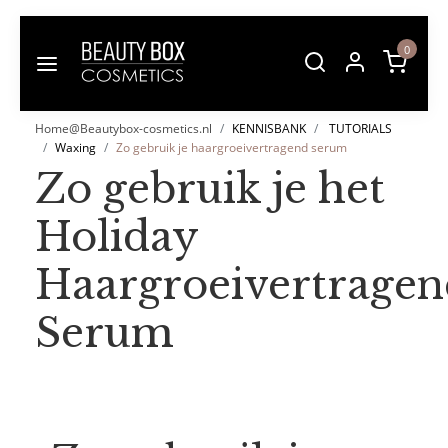
0
Home@Beautybox-cosmetics.nl
KENNISBANK
TUTORIALS
Waxing
Zo gebruik je haargroeivertragend serum
Zo gebruik je het
Holiday
Haargroeivertrage
Serum