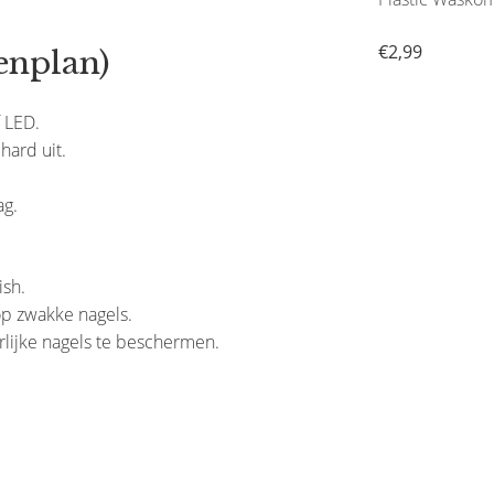
€1,80
€2,99
enplan)
 LED.
hard uit.
ag.
ish.
p zwakke nagels.
rlijke nagels te beschermen.