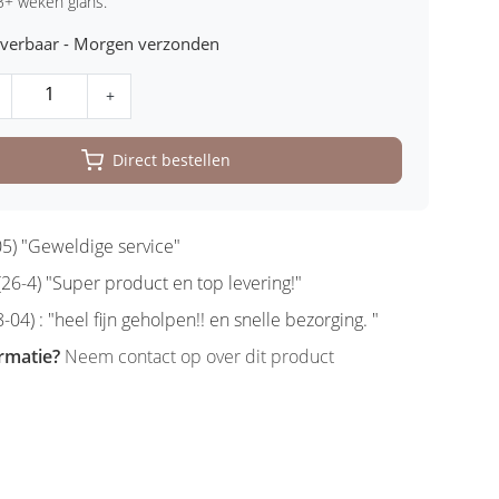
 3+ weken glans.
leverbaar - Morgen verzonden
+
Direct bestellen
5) "Geweldige service"
6-4) "Super product en top levering!"
-04) : "heel fijn geholpen!! en snelle bezorging. "
rmatie?
Neem contact op over dit product