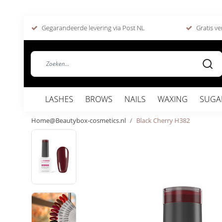
Gegarandeerde levering via Post NL
Gratis ve
LASHES
BROWS
NAILS
WAXING
SUGA
Home@Beautybox-cosmetics.nl
Black Cherry H382