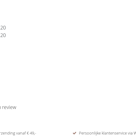
120
120
n review
rzending vanaf € 49,-
Persoonlijke klantenservice via