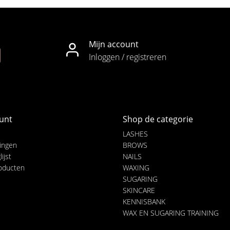
Mijn account
Inloggen / registreren
unt
Shop de categorie
LASHES
lingen
BROWS
ijst
NAILS
roducten
WAXING
SUGARING
SKINCARE
KENNISBANK
WAX EN SUGARING TRAINING