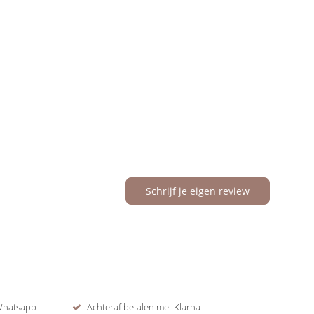
Schrijf je eigen review
 Whatsapp
Achteraf betalen met Klarna