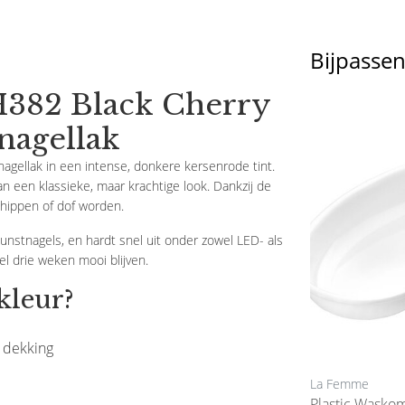
Bijpasse
H382 Black Cherry
nagellak
ellak in een intense, donkere kersenrode tint.
van een klassieke, maar krachtige look. Dankzij de
 chippen of dof worden.
kunstnagels, en hardt snel uit onder zowel LED- als
el drie weken mooi blijven.
kleur?
 dekking
La Femme
La Femme
Moon-Vijl Wit 100/180
Plastic Wasko