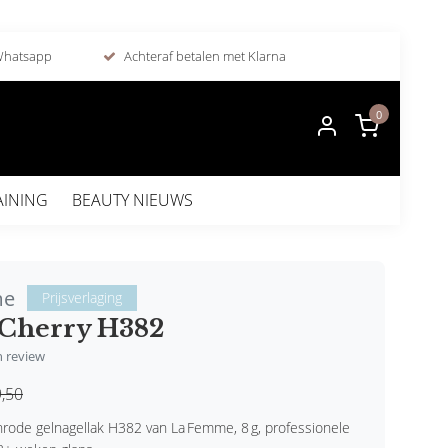
 Whatsapp
Achteraf betalen met Klarna
0
AINING
BEAUTY NIEUWS
me
Prijsverlaging
 Cherry H382
en review
,50
rode gelnagellak H382 van La Femme, 8 g, professionele