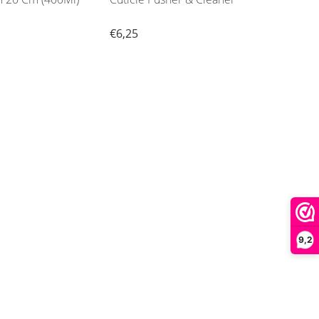
€6,25
€8,9
9,2