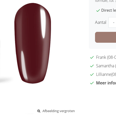
formule, tot
Direct 
Aantal
-
Frank (08-0
Samantha (2
Lillianne(08
Meer info
Afbeelding vergroten