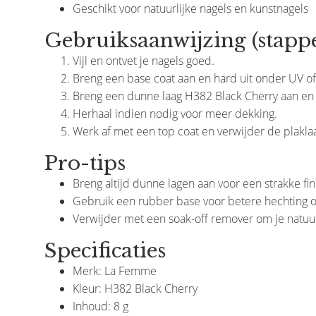
Geschikt voor natuurlijke nagels en kunstnagels
€8,50
€9,50
€8,95
Gebruiksaanwijzing (stapp
Stukprijs : €2,99 / per stuk
Vijl en ontvet je nagels goed.
Breng een base coat aan en hard uit onder UV of
Breng een dunne laag H382 Black Cherry aan en 
Herhaal indien nodig voor meer dekking.
Werk af met een top coat en verwijder de plakla
Pro-tips
Breng altijd dunne lagen aan voor een strakke fin
Gebruik een rubber base voor betere hechting o
Verwijder met een soak-off remover om je natuu
Specificaties
Merk: La Femme
Kleur: H382 Black Cherry
Inhoud: 8 g