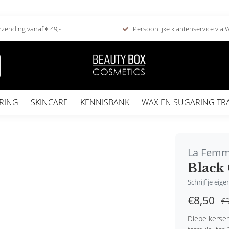
rzending vanaf € 49,-
Persoonlijke klantenservice via
RING
SKINCARE
KENNISBANK
WAX EN SUGARING TR
La Fem
Black
Schrijf je eig
€8,50
€9
Diepe kersen