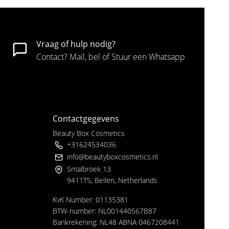
Vraag of hulp nodig?
Contact? Mail, bel of Stuur een Whatsapp
Contactgegevens
Beauty Box Cosmetics
+31624534036
info@beautyboxcosmetics.nl
Smalbroek 13
9411TS, Beilen, Netherlands
KvK Number: 01135381
BTW-number: NL001440567B87
Bankrekening: NL48 ABNA 0467208441