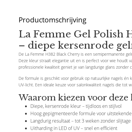
Productomschrijving
La Femme Gel Polish 
– diepe kersenrode gel
De La Femme H382 Black Cherry is een semipermanente gelnag
Deze kleur straalt elegantie uit en is perfect voor wie houdt 
professionele kwaliteit geniet je van langdurige glans zonder
De formule is geschikt voor gebruik op natuurlijke nagels én 
UV-licht. Een ideale keuze voor salonkwaliteit nagels die tot w
Waarom kiezen voor deze 
Diepe, kersenrode kleur – tijdloos en stijlvol
Prijsverlaging
Hoog gepigmenteerde formule voor uitstekende
Langdurig resultaat – tot 3 weken zonder slijtage
La Femme
La Femme
Uitharding in LED of UV – snel en efficiënt
Chocolade Glitter H409
Handcreme 70 Ml