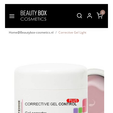
0
Home@Beautybox-cosmetics.nl
Corrective Gel Light