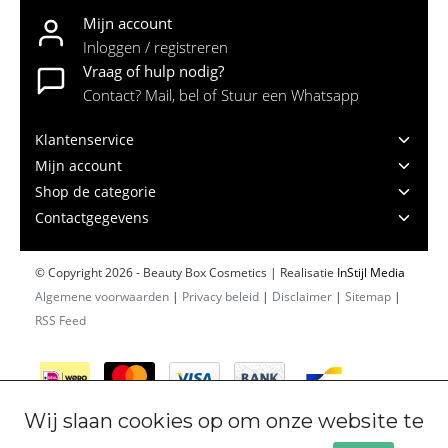
Mijn account
Inloggen / registreren
Vraag of hulp nodig?
Contact? Mail, bel of Stuur een Whatsapp
Klantenservice
Mijn account
Shop de categorie
Contactgegevens
© Copyright 2026 - Beauty Box Cosmetics | Realisatie
InStijl Media
Algemene voorwaarden
|
Privacy beleid
|
Disclaimer
|
Sitemap
|
RSS Feed
Wij slaan cookies op om onze website te