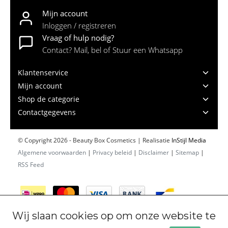
Mijn account
Inloggen / registreren
Vraag of hulp nodig?
Contact? Mail, bel of Stuur een Whatsapp
Klantenservice
Mijn account
Shop de categorie
Contactgegevens
© Copyright 2026 - Beauty Box Cosmetics | Realisatie
InStijl Media
Algemene voorwaarden
|
Privacy beleid
|
Disclaimer
|
Sitemap
|
RSS Feed
Wij slaan cookies op om onze website te