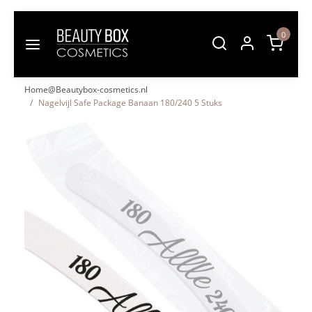
0
Home@Beautybox-cosmetics.nl
Nagelvijl Safe Package Banaan 180/240 5 Stuks