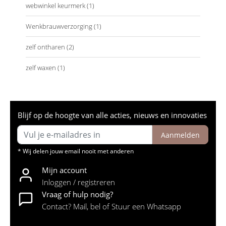
webwinkel keurmerk
(1)
Wenkbrauwverzorging
(1)
zelf ontharen
(2)
zelf waxen
(1)
Blijf op de hoogte van alle acties, nieuws en innovaties
Aanmelden
* Wij delen jouw email nooit met anderen
Mijn account
Inloggen / registreren
Vraag of hulp nodig?
Contact? Mail, bel of Stuur een Whatsapp