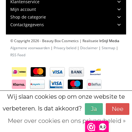
Klantenservice
Mijn account
Shop de categorie
Contactgegevens
© Copyright 2026 - Beauty Box Cosmetics | Realisatie
InStijl Media
Algemene voorwaarden
|
Privacy beleid
|
Disclaimer
|
Sitemap
|
RSS Feed
Wij slaan cookies op om onze website te
verbeteren. Is dat akkoord?
Ja
Nee
Meer over cookies en ons privacybeleid »
Cookiebeleid
9,2