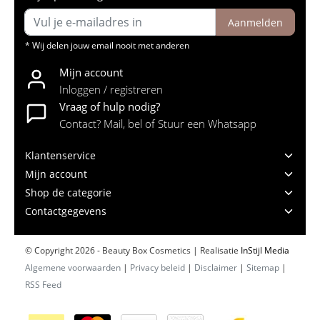
Aanmelden
* Wij delen jouw email nooit met anderen
Mijn account
Inloggen / registreren
Vraag of hulp nodig?
Contact? Mail, bel of Stuur een Whatsapp
Klantenservice
Mijn account
Shop de categorie
Contactgegevens
© Copyright 2026 - Beauty Box Cosmetics | Realisatie
InStijl Media
Algemene voorwaarden
|
Privacy beleid
|
Disclaimer
|
Sitemap
|
RSS Feed