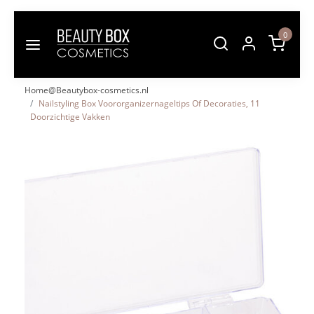
0
Home@Beautybox-cosmetics.nl
Nailstyling Box Voororganizernageltips Of Decoraties, 11
Doorzichtige Vakken