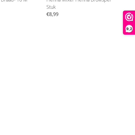
Stuk
€8,99
€11,
9,2