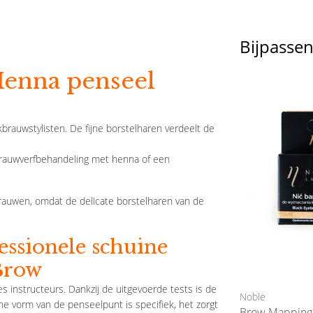
Bijpasse
Henna penseel
brauwstylisten. De fijne borstelharen verdeelt de
brauwverfbehandeling met henna of een
rauwen, omdat de delicate borstelharen van de
essionele schuine
Brow
 instructeurs. Dankzij de uitgevoerde tests is de
Noble
Noble
ine vorm van de penseelpunt is specifiek, het zorgt
Penseel Voor Contour Pasta
Brow Mapping