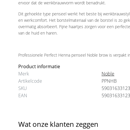
ervoor dat de wenkbrauwvorm wordt benadrukt.
€18,75
€1,50
Dit gehoekte type penseel werkt het beste bij wenkbrauwsty
en werkcomfort. Het borstelmateriaal van de borstel is zo g
overmatig absorbeert. Fijne haartjes zorgen voor een perfecte
van de huid en haren.
Professionele Perfect Henna penseel Noble brow is verpakt i
Product informatie
Merk
Noble
Artikelcode
PPNHB
SKU
5903163312
EAN
5903163312
Wat onze klanten zeggen