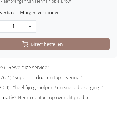
rak aanbrengen van Henna Noble Brow
leverbaar - Morgen verzonden
+
Direct bestellen
5) "Geweldige service"
6-4) "Super product en top levering!"
-04) : "heel fijn geholpen!! en snelle bezorging. "
rmatie?
Neem contact op over dit product