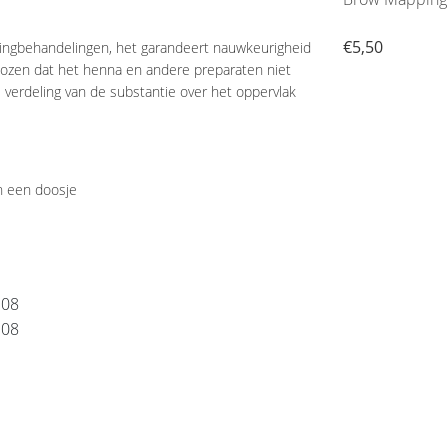
€4,95
€5,50
lingbehandelingen, het garandeert nauwkeurigheid
ekozen dat het henna en andere preparaten niet
 verdeling van de substantie over het oppervlak
n een doosje
308
308