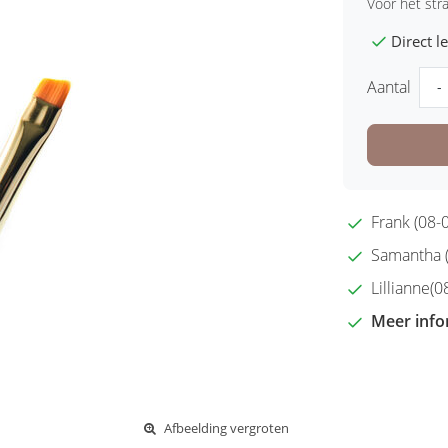
Voor het st
Direct 
Aantal
-
Frank (08-0
Samantha (2
Lillianne(08
Meer info
Afbeelding vergroten