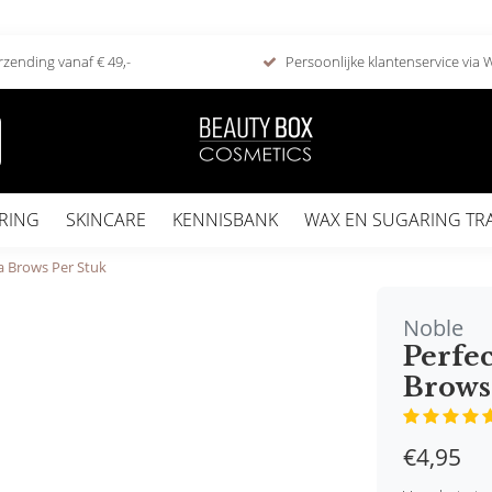
rzending vanaf € 49,-
Persoonlijke klantenservice via
RING
SKINCARE
KENNISBANK
WAX EN SUGARING TR
a Brows Per Stuk
Noble
Perfe
Brows
€4,95