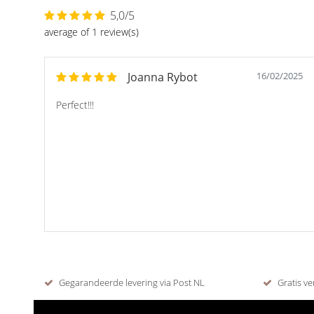
5,0/5
average of 1 review(s)
Joanna Rybot
16/02/2025
Perfect!!!
Gegarandeerde levering via Post NL
Gratis ve