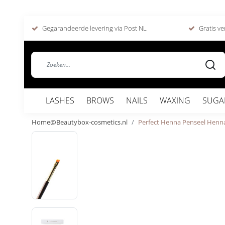
Gegarandeerde levering via Post NL
Gratis ve
LASHES
BROWS
NAILS
WAXING
SUGA
Home@Beautybox-cosmetics.nl
Perfect Henna Penseel Henn