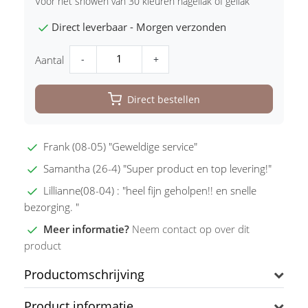
Voor het showen van 30 kleuren nagellak of gellak
Direct leverbaar - Morgen verzonden
-
+
Aantal
Direct bestellen
Frank (08-05) "Geweldige service"
Samantha (26-4) "Super product en top levering!"
Lillianne(08-04) : "heel fijn geholpen!! en snelle
bezorging. "
Meer informatie?
Neem contact op over dit
product
Productomschrijving
Product informatie