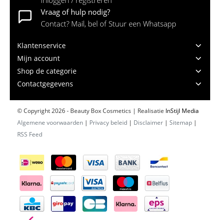
Vraag of hulp nodig?
Contact? Mail, bel of Stuur een Whatsapp
Klantenservice
Mijn account
Shop de categorie
Contactgegevens
© Copyright 2026 - Beauty Box Cosmetics | Realisatie
InStijl Media
Algemene voorwaarden
|
Privacy beleid
|
Disclaimer
|
Sitemap
|
RSS Feed