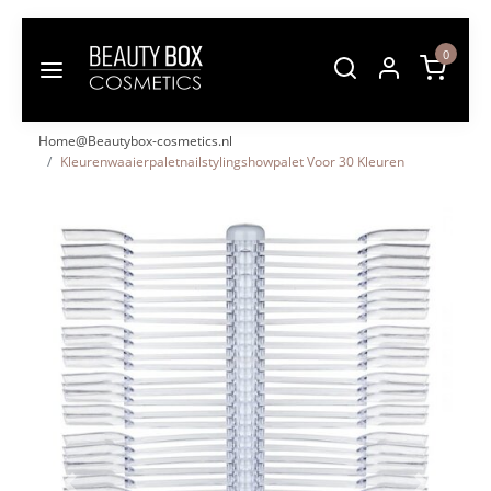
0
Home@Beautybox-cosmetics.nl
Kleurenwaaierpaletnailstylingshowpalet Voor 30 Kleuren