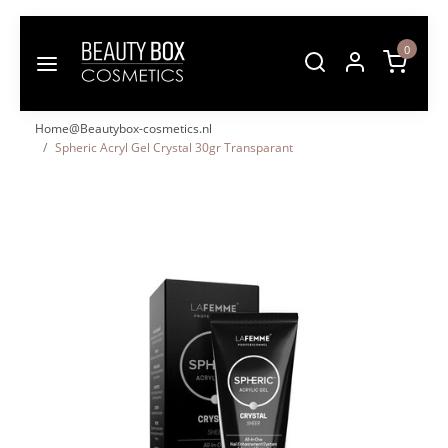
0
Home@Beautybox-cosmetics.nl
Spheric Acryl Gel Crystal 30gr Transparant