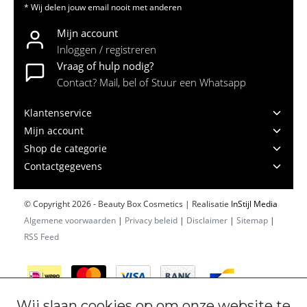
* Wij delen jouw email nooit met anderen
Mijn account
Inloggen / registreren
Vraag of hulp nodig?
Contact? Mail, bel of Stuur een Whatsapp
Klantenservice
Mijn account
Shop de categorie
Contactgegevens
© Copyright 2026 - Beauty Box Cosmetics | Realisatie
InStijl Media
Algemene voorwaarden
|
Privacy beleid
|
Disclaimer
|
Sitemap
|
RSS Feed
Wij slaan cookies op om onze website te