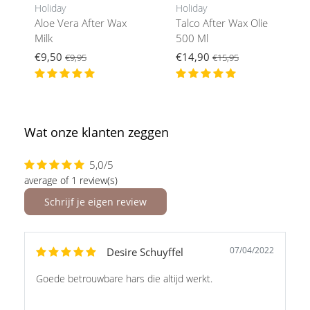
Holiday
Holiday
Aloe Vera After Wax
Talco After Wax Olie
Milk
500 Ml
€9,50
€14,90
€9,95
€15,95
Wat onze klanten zeggen
5,0/5
average of 1 review(s)
Schrijf je eigen review
07/04/2022
Desire Schuyffel
Goede betrouwbare hars die altijd werkt.