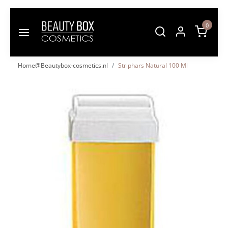
0
Home@Beautybox-cosmetics.nl
Striphars Natural 100 Ml
Vorige
Volgende