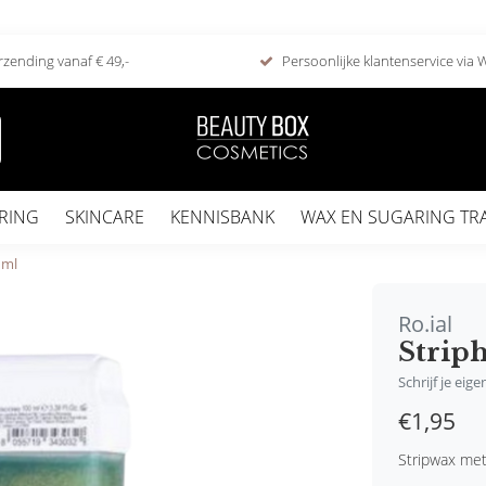
rzending vanaf € 49,-
Persoonlijke klantenservice via
RING
SKINCARE
KENNISBANK
WAX EN SUGARING TR
 ml
Ro.ial
Striph
Schrijf je eig
€1,95
Stripwax met