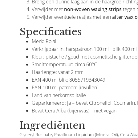
Breng een dunne laag aan in de haargroeirichting
Verwijder met
non-woven waxing strips
tegen d
Verwijder eventuele restjes met een
after wax oi
Specificaties
Merk: Roial
Verkrijgbaar in: harspatroon 100 ml · blik 400 ml
Kleur: pistache / goud met cosmetische glitterde
Smelttemperatuur: circa 60°C
Haarlengte: vanaf 2 mm
EAN 400 ml blik: 8055719343049
EAN 100 ml patroon: [invullen]
Land van herkomst: Italië
Geparfumeerd: ja – bevat Citronellol, Coumarin, 
Bevat Cera Alba (bijenwas) – niet vegan
Ingrediënten
Glyceryl Rosinate, Paraffinum Liquidum (Mineral Oil), Cera Alb