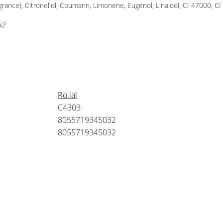
agrance), Citronellol, Coumarin, Limonene, Eugenol, Linalool, CI 47000, C
k?
Ro.ial
C4303
8055719345032
8055719345032