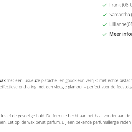
Frank (08-0
Samantha (2
Lillianne(08
Meer info
wax
met een luxueuze pistache- en goudkleur, verrijkt met echte pistache
 effectieve ontharing met een vleugje glamour – perfect voor de fees
inclusief de gevoelige huid. De formule hecht aan het haar zonder aan d
men. Let op: de wax bevat parfum. Bij een bekende parfumallergie raden