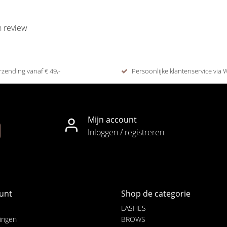
n review
rzending vanaf € 49,-
Persoonlijke klantenservice via
Mijn account
Inloggen / registreren
unt
Shop de categorie
LASHES
lingen
BROWS