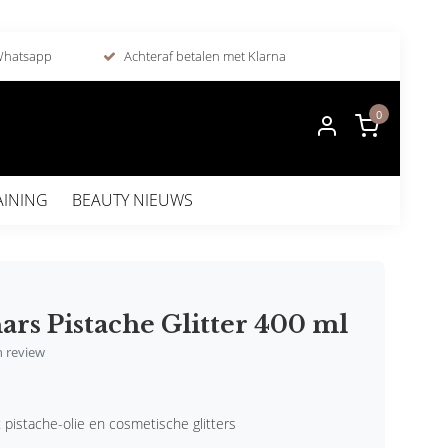
 Whatsapp
Achteraf betalen met Klarna
0
AINING
BEAUTY NIEUWS
ars Pistache Glitter 400 ml
en review
 pistache-olie en cosmetische glitters