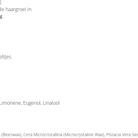
.
e haargroei in.
l
.
eltjes
Limonene, Eugenol, Linalool
a (Beeswax), Cera Microcristallina (Microcrystaline Wax), Pistacia Vera S