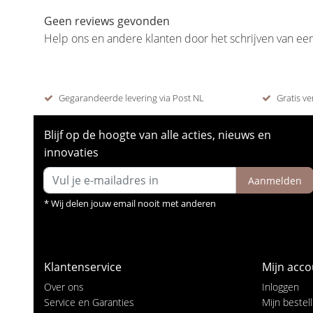
Geen reviews gevonden
Help ons en andere klanten door het schrijven van ee
Gegarandeerde levering via Post NL
Gratis ve
Blijf op de hoogte van alle acties, nieuws en
innovaties
Aanmelden
* Wij delen jouw email nooit met anderen
Klantenservice
Mijn acco
Over ons
Inloggen
Service en Garanties
Mijn bestel