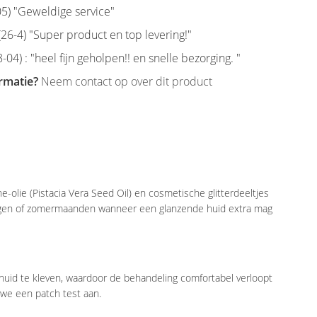
5) "Geweldige service"
6-4) "Super product en top levering!"
-04) : "heel fijn geholpen!! en snelle bezorging. "
rmatie?
Neem contact op over dit product
-olie (Pistacia Vera Seed Oil) en cosmetische glitterdeeltjes
tdagen of zomermaanden wanneer een glanzende huid extra mag
e huid te kleven, waardoor de behandeling comfortabel verloopt
 we een patch test aan.