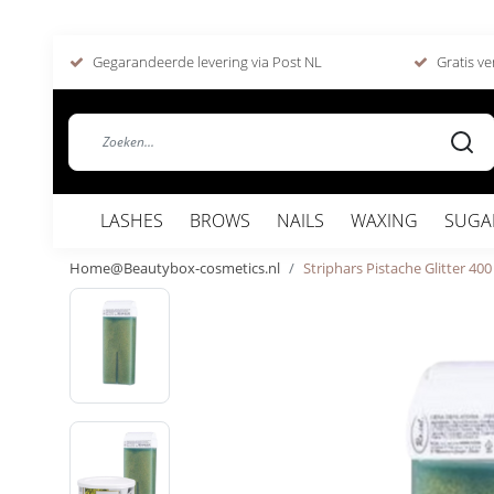
Gegarandeerde levering via Post NL
Gratis ve
LASHES
BROWS
NAILS
WAXING
SUGA
Home@Beautybox-cosmetics.nl
Striphars Pistache Glitter 400