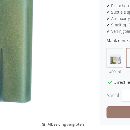
✔ Pistache-o
✔ Subtiele s
✔ Alle haart
✔ Smelt op 6
✔ Verkrijgba
Maak een k
400 ml
Direct 
Aantal
-
Afbeelding vergroten