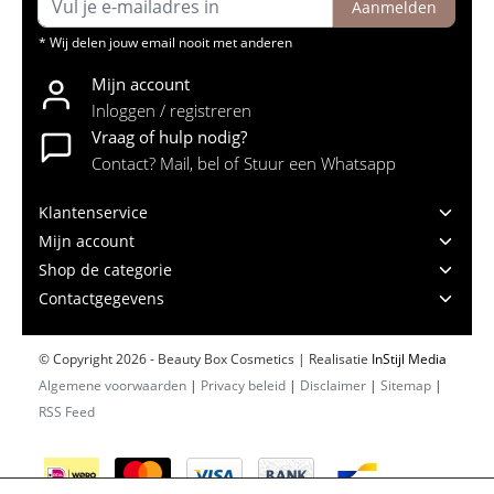
Aanmelden
* Wij delen jouw email nooit met anderen
Mijn account
Inloggen / registreren
Vraag of hulp nodig?
Contact? Mail, bel of Stuur een Whatsapp
Klantenservice
Mijn account
Shop de categorie
Contactgegevens
© Copyright 2026 - Beauty Box Cosmetics | Realisatie
InStijl Media
Algemene voorwaarden
|
Privacy beleid
|
Disclaimer
|
Sitemap
|
RSS Feed