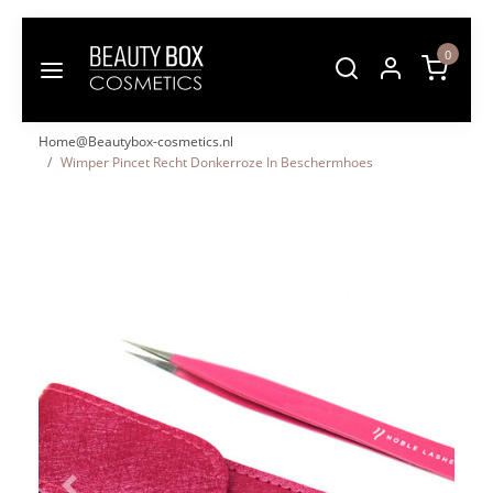
0
Home@Beautybox-cosmetics.nl
Wimper Pincet Recht Donkerroze In Beschermhoes