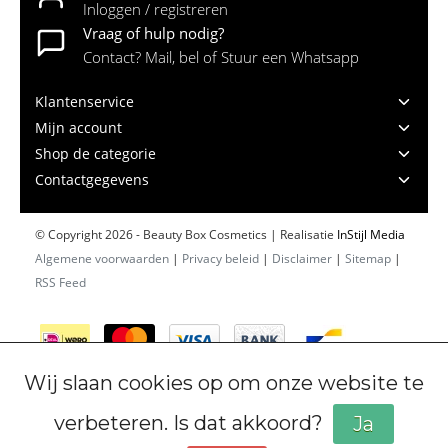
Inloggen / registreren
Vraag of hulp nodig?
Contact? Mail, bel of Stuur een Whatsapp
Klantenservice
Mijn account
Shop de categorie
Contactgegevens
© Copyright 2026 - Beauty Box Cosmetics | Realisatie
InStijl Media
Algemene voorwaarden
|
Privacy beleid
|
Disclaimer
|
Sitemap
|
RSS Feed
Wij slaan cookies op om onze website te
verbeteren. Is dat akkoord?
Ja