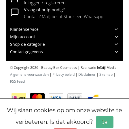
Inloggen / registreren
Vraag of hulp nodig?
Contact? Mail, bel of Stuur een Whatsapp
Klantenservice
Mijn account
Shop de categorie
Contactgegevens
© Copyright 2026 - Beauty Box Cosmetics | Realisatie
InStijl Media
Algemene voorwaarden
|
Privacy beleid
|
Disclaimer
|
Sitemap
|
RSS Feed
Wij slaan cookies op om onze website te
verbeteren. Is dat akkoord?
Ja