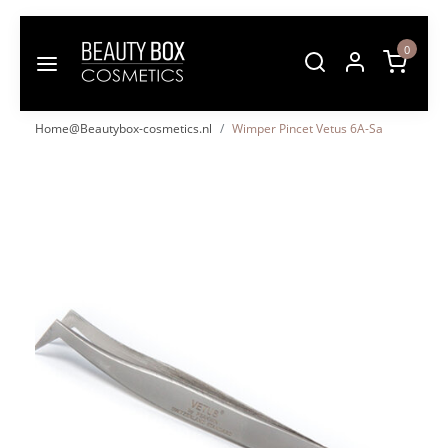
0
Home@Beautybox-cosmetics.nl
Wimper Pincet Vetus 6A-Sa