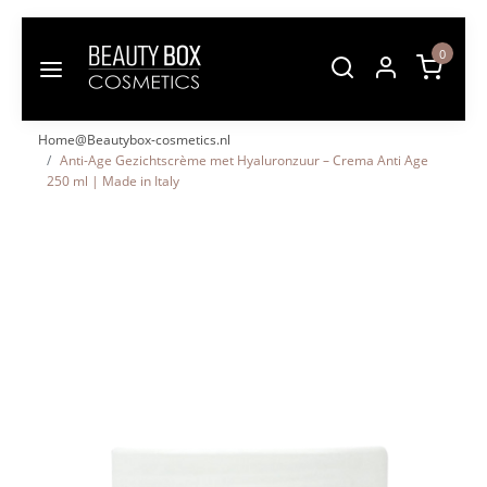
0
Home@Beautybox-cosmetics.nl
Anti-Age Gezichtscrème met Hyaluronzuur – Crema Anti Age
250 ml | Made in Italy