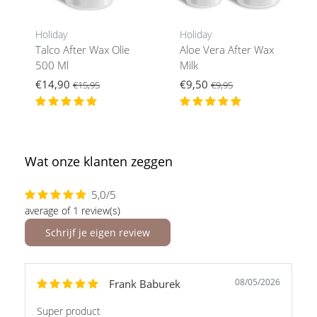
Holiday
Holiday
Talco After Wax Olie
Aloe Vera After Wax
500 Ml
Milk
€14,90
€9,50
€15,95
€9,95
Wat onze klanten zeggen
5,0/5
average of 1 review(s)
Schrijf je eigen review
08/05/2026
Frank Baburek
Super product