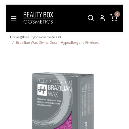
0
Home@Beautybox-cosmetics.nl
Brazilian Wax Divine Dust | Hypoallergene Filmhars