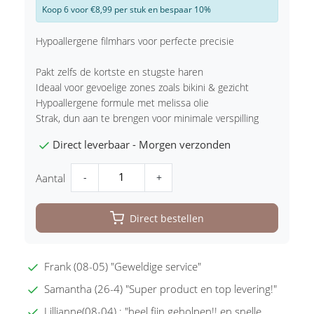
Koop 6 voor €8,99 per stuk en bespaar 10%
Hypoallergene filmhars voor perfecte precisie
Pakt zelfs de kortste en stugste haren
Ideaal voor gevoelige zones zoals bikini & gezicht
Hypoallergene formule met melissa olie
Strak, dun aan te brengen voor minimale verspilling
Direct leverbaar - Morgen verzonden
-
+
Aantal
Direct bestellen
Frank (08-05) "Geweldige service"
Samantha (26-4) "Super product en top levering!"
Lillianne(08-04) : "heel fijn geholpen!! en snelle