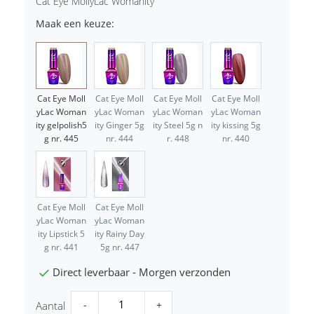
Cat Eye MollyLac Womanity
Maak een keuze:
Cat Eye Moll
Cat Eye Moll
Cat Eye Moll
Cat Eye Moll
yLac Woman
yLac Woman
yLac Woman
yLac Woman
ity gelpolish5
ity Ginger 5g
ity Steel 5g n
ity kissing 5g
g nr. 445
nr. 444
r. 448
nr. 440
Cat Eye Moll
Cat Eye Moll
yLac Woman
yLac Woman
ity Lipstick 5
ity Rainy Day
g nr. 441
5g nr. 447
Direct leverbaar - Morgen verzonden
-
+
Aantal