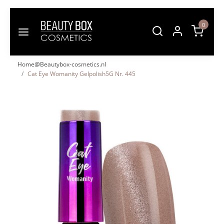
0
Home@Beautybox-cosmetics.nl
Cat Eye Womanity Gelpolish5G Nr. 445