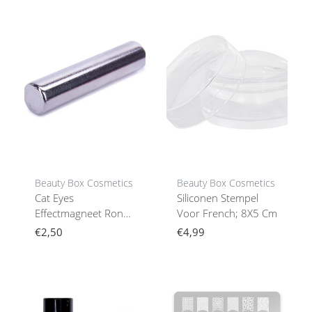
Beauty Box Cosmetics
Beauty Box Cosmetics
Cat Eyes
Siliconen Stempel
Effectmagneet Rond ,
Voor French; 8X5 Cm
Loop9D
€2,50
€4,99