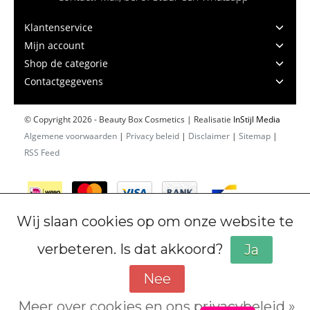
Klantenservice
Mijn account
Shop de categorie
Contactgegevens
© Copyright 2026 - Beauty Box Cosmetics | Realisatie
InStijl Media
Algemene voorwaarden
|
Privacy beleid
|
Disclaimer
|
Sitemap
|
RSS Feed
Wij slaan cookies op om onze website te
verbeteren. Is dat akkoord?
Ja
Nee
Meer over cookies en ons privacybeleid »